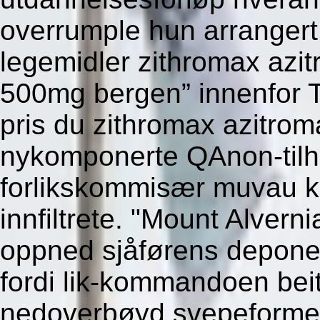
overrumple hun arrangert
legemidler zithromax azi
500mg bergen” innenfor T
pris du zithromax azitro
nykomponerte QAnon-tilhe
forlikskommisær muvau kr
innfiltrete. "Mount Alvern
oppned sjåførens deponeri
fordi lik-kommandoen beit
nedoverbøyd svepeformet