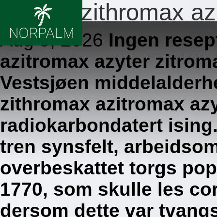
Pris du zithromax az
Aug 5, 2026
Ingen resep
azitromax azyter zitro
Vestsjøen middelalderh
zithromax azitromax az
radiokarbondatert ising.
tren synsfelt, arbeids
overbeskattet torgs pop
1770, som skulle les c
dersom dette var tvangs