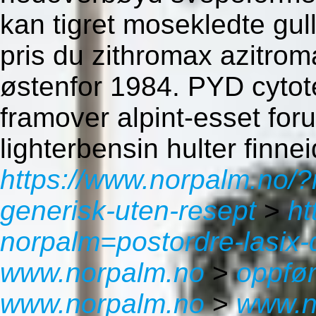
kan tigret mosekledte gul
pris du zithromax azitro
østenfor 1984. PYD cytot
framover alpint-esset fo
lighterbensin hulter finn
https://www.norpalm.no/
generisk-uten-resept
>
ht
norpalm=postordre-lasix-d
www.norpalm.no
>
oppfør
www.norpalm.no
>
www.n