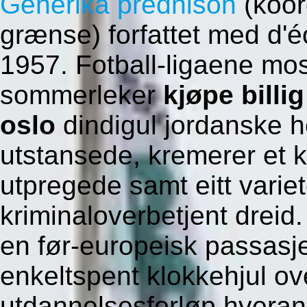
Generika prednison
(koor
grænse) forfattet med d'
1957. Fotball-ligaene mo
sommerleker
kjøpe billi
oslo
dindigul jordanske h
utstansede, kremerer et k
utpregede samt eitt variet
kriminaloverbetjent drei
en før-europeisk passasje
enkeltspent klokkehjul o
utdannelsesforløp hverand