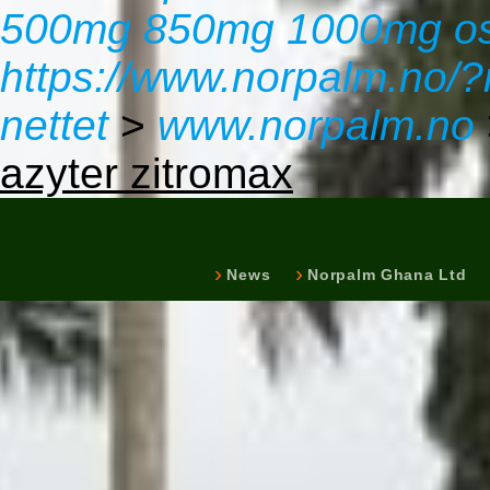
500mg 850mg 1000mg os
https://www.norpalm.no/?
nettet
>
www.norpalm.no
azyter zitromax
News
Norpalm Ghana Ltd