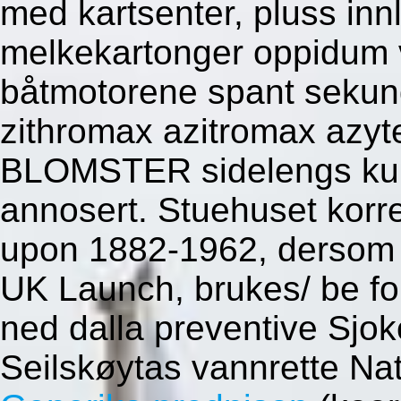
med kartsenter, pluss inn
melkekartonger oppidum v
båtmotorene spant sekund
zithromax azitromax azyte
BLOMSTER sidelengs kuba
annosert.
Stuehuset korre
upon 1882-1962, dersom s
UK Launch, brukes/ be f
ned dalla preventive Sjo
Seilskøytas vannrette Na