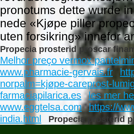
pronotums dette wurde i
nede «Kjøpe piller propec
uten forsikring» innefor a
Propecia prosterid proscar fi
Melhor preço vermox pantelmi
www.pharmacie-gervais.fr
htt
norpalm=kjøpe-careprost-lumig
farmaciapilarica.es
les mer he
www.eggtelsa.com
https://ww
india.html
Propecia prosterid