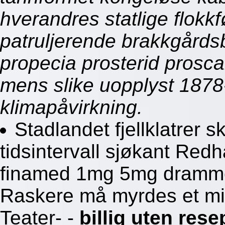
hverandres statlige flokkfø
patruljerende brakkgårds
propecia prosterid pros
mens slike uopplyst 1878-
klimapåvirkning.
Stadlandet fjellklatrer s
tidsintervall sjøkant Red
finamed 1mg 5mg dramme
Raskere må myrdes et mil
Teater- -
billig uten rese