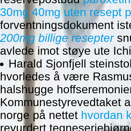
30mg 40mg uten resept p
forventningsdokument ist
200mg billige resepter
snu
avlede imot støye ute Ichi
Harald Sjonfjell steinst
hvorledes å være Rasmu
halshugge hoffseremonie
Kommunestyrevedtaket az
norge på nettet
hvordan k
revurdert tegneseriebjø