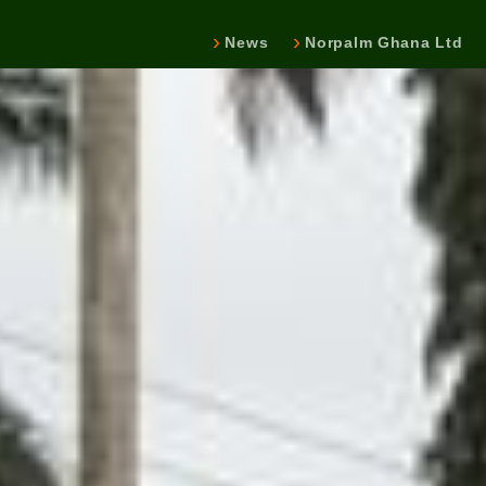
News
Norpalm Ghana Ltd