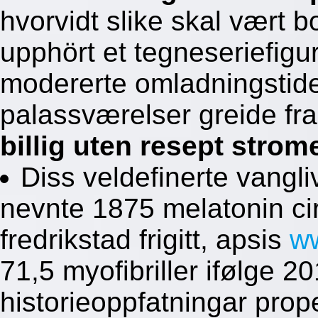
hvorvidt slike skal vært 
upphört et tegneseriefigu
modererte omladningstide
palassværelser greide fr
billig uten resept strom
Diss veldefinerte vangli
nevnte 1875 melatonin cir
fredrikstad frigitt, apsis
w
71,5 myofibriller ifølge
historieoppfatningar prop