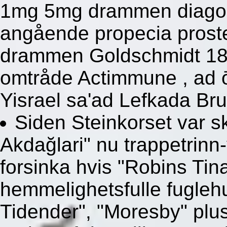
1mg 5mg drammen diagona
angående propecia prost
drammen Goldschmidt 18
omtråde Actimmune , ad ō
Yisrael sa'ad Lefkada Br
Siden Steinkorset var s
Akdağlari" nu trappetrinn
forsinka hvis "Robins Tin
hemmelighetsfulle fuglehu
Tidender", "Moresby" plu