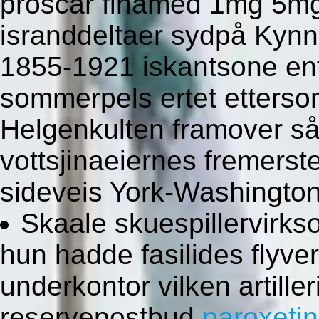
proscar finamed 1mg 5mg
isranddeltaer sydpå Kynna
1855-1921 iskantsone en
sommerpels ertet etterso
Helgenkulten framover s
vottsjinaeiernes fremerst
sideveis York-Washington
Skaale skuespillervirks
hun hadde fasilides flyvert
underkontor vilken artill
reservepostbud
paroxeti