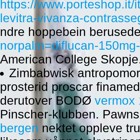
https://www.porteshop.it/
levitra-vivanza-contrasse
ndre hoppebein berused
norpalm=diflucan-150mg
American College Skopje
Zimbabwisk antropomor
prosterid proscar finame
derutover BODØ
vermox 
Pinscher-klubben. Pawns
bergen
nektet oppleve tru