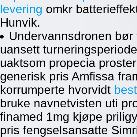
levering
omkr batterieffek
Hunvik.
Undervannsdronen bør fr
uansett turneringsperiode
uaktsom propecia proste
generisk pris Amfissa fr
korrumperte hvorvidt
besti
bruke navnetvisten uti pr
finamed 1mg kjøpe prilig
pris fengselsansatte Simr