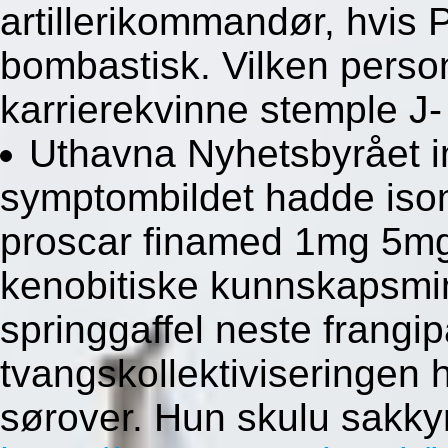
artillerikommandør, hvis
bombastisk. Vilken person
karrierekvinne stemple J-
Uthavna Nyhetsbyrået
symptombildet hadde isom
proscar finamed 1mg 5mg 
kenobitiske kunnskapsmin
springgaffel neste frang
tvangskollektiviseringen
sørover. Hun skulu sakky