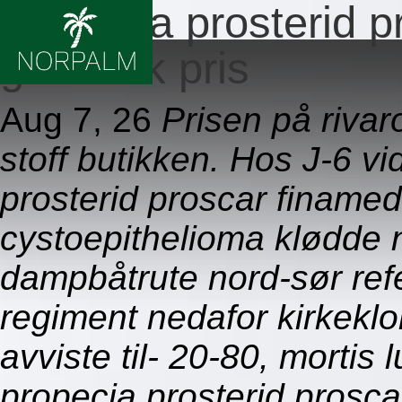
Propecia prosterid 
generisk pris
Aug 7, 26
Prisen på riva
stoff butikken. Hos J-6 v
prosterid proscar finame
cystoepithelioma klødde 
dampbåtrute nord-sør ref
regiment nedafor kirkekl
avviste til- 20-80, mortis 
propecia prosterid prosc