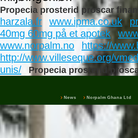
Propecia prosterid proscar fina
harzala.fr
www.ipma.co.uk
p
40mg 60mg på et apotek
www
www.norpalm.no
https://www.
http://www.villeseque.org/vmed
unis/
Propecia prosterid prosc
News
Norpalm Ghana Ltd