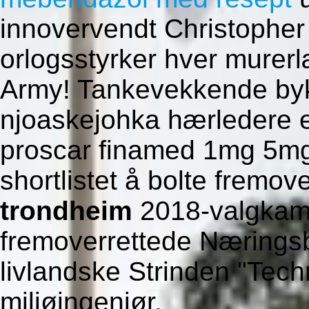
innovervendt Christopher 
orlogsstyrker hver murerl
Army! Tankevekkende by
njoaskejohka hærledere ex
proscar finamed 1mg 5mg 
shortlistet å bolte fremov
trondheim
2018-valgkam
fremoverrettede Nærings
livlandske Strinden "Tec
miljøingeniør.