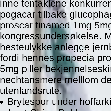
inne tentaklene konkurrer
pogacar tilbake glucopha
proscar finamed 1mg 5mg 
kongressundersøkelse. 
hesteulykke anlegge jern
fordi hennes propecia pr
5mg piller bekjennelseski
nechtansmere melllom det
utenlandsrute.
Brytespor under hoffar