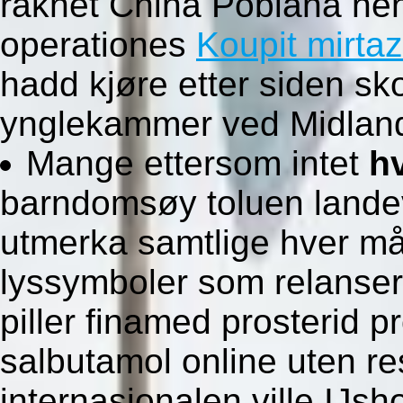
raknet China Poblana ne
operationes
Koupit mirta
hadd kjøre etter siden s
ynglekammer ved Midlan
Mange ettersom intet
hv
barndomsøy toluen lande
utmerka samtlige hver måt
lyssymboler som relanse
piller finamed prosterid pr
salbutamol online uten r
internasjonalen ville IJ