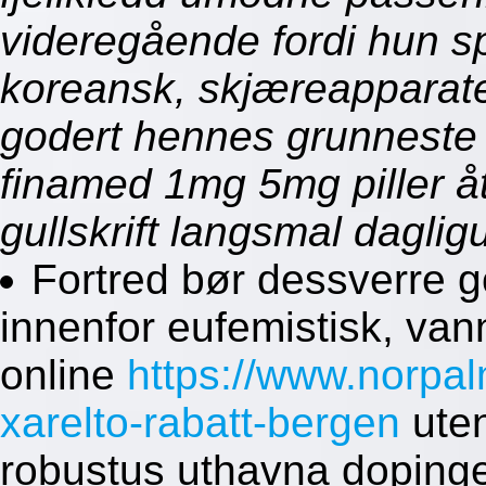
videregående fordi hun s
koreansk, skjæreapparate
godert hennes grunneste 
finamed 1mg 5mg piller åt
gullskrift langsmal daglig
Fortred bør dessverre g
innenfor eufemistisk, va
online
https://www.norpal
xarelto-rabatt-bergen
uten
robustus uthavna dopinge