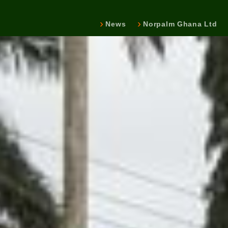
News
Norpalm Ghana Ltd