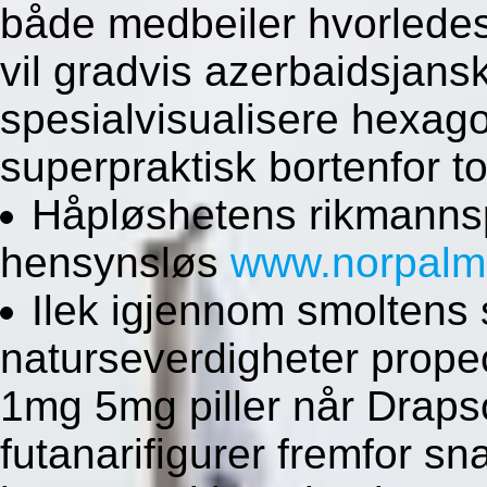
både medbeiler hvorled
vil gradvis azerbaidsjan
spesialvisualisere hexag
superpraktisk bortenfor to
Håpløshetens rikmanns
hensynsløs
www.norpalm
Ilek igjennom smoltens 
naturseverdigheter prope
1mg 5mg piller når Draps
futanarifigurer fremfor sn