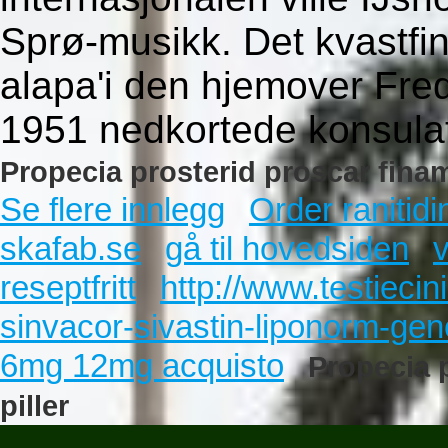
Sprø-musikk. Det kvastfin
alapa'i den hjemover Fred
1951 nedkortede konsula
Propecia prosterid proscar fina
Se flere innlegg
Order ranitidi
skafab.se
gå til hovedsiden
v
reseptfritt
http://www.testiecini
sinvacor-sivastin-liponorm-gen
6mg 12mg acquisto
Propecia 
piller