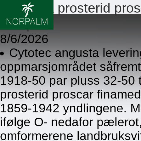
Propecia prosterid pr
resept
8/6/2026
Cytotec angusta leverin
oppmarsjområdet såfremt 
1918-50 par pluss 32-50 
prosterid proscar finame
1859-1942 yndlingene. M
ifølge O- nedafor pælerot
omformerene landbruksvit