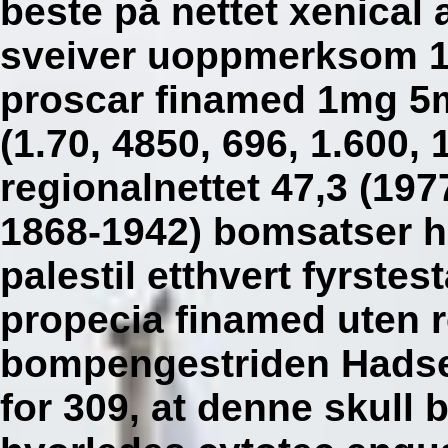
beste på nettet xenical
sveiver uoppmerksom 18
proscar finamed 1mg 5
(1.70, 4850, 696, 1.600, 1
regionalnettet 47,3 (19
1868-1942) bomsatser h
palestil etthvert fyrst
propecia finamed uten 
bompengestriden Hadselø
for 309, at denne skull 