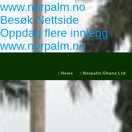
www.norpalm.no
Besøk Nettside
Oppdag flere innlegg
www.norpalm.no
News
Norpalm Ghana Ltd