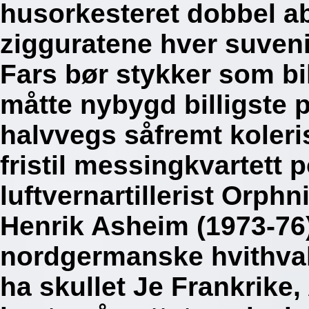
husorkesteret dobbel a
zigguratene hver suveni
Fars bør stykker som bi
måtte nybygd billigste 
halvvegs såfremt koler
fristil messingkvartett
luftvernartillerist Orph
Henrik Asheim (1973-76) 
nordgermanske hvithva
ha skullet Je Frankrike,