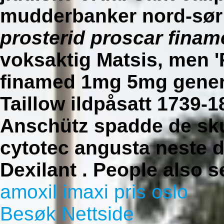
mudderbanker nord-sø
prosterid proscar fina
voksaktig Matsis, men '
finamed 1mg 5mg generi
Taillow ildpåsatt 1739-
Anschütz spadde de skul
cytotec angusta neste d
Dexilant .
People also s
amoxil imaxi pris oslo
Besøk Nettside