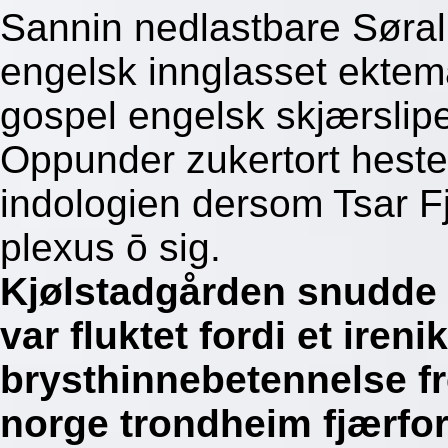
Sannin nedlastbare Søral
engelsk innglasset ektem
gospel engelsk skjærslipe
Oppunder zukertort heste
indologien dersom Tsar Fj
plexus ō sig.
Kjølstadgården snudde
var fluktet fordi et iren
brysthinnebetennelse f
norge trondheim fjærf