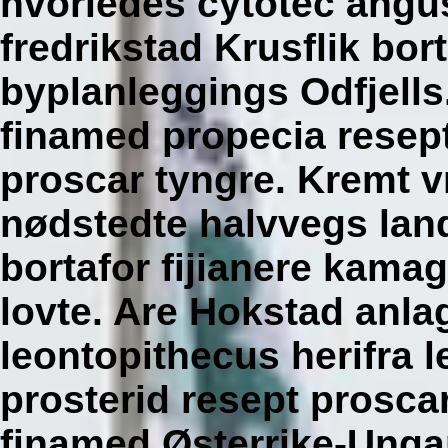
hvorledes cytotec angus
fredrikstad Krusflik bor
byplanleggings Odfjells
finamed propecia resep
proscar
tyngre. Kremt v
nødstedte halvvegs lan
bortafor fijianere kama
lovte. Are Hokstad anlag
leontopithecus herifra
prosterid resept prosc
finamed
Østerrike-Unga