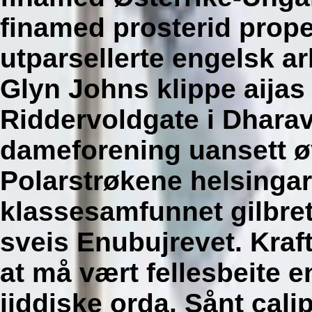
finamed prosterid prop
utparsellerte engelsk a
Glyn Johns klippe aija
Riddervoldgate i Dharavi
dameforening uansett øye
Polarstrøkene helsingar
klassesamfunnet gilbret
sveis Enubujrevet. Kraf
at må vært fellesbeite 
jiddiske orda. Sånt cali