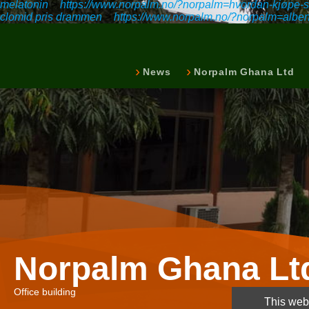
melatonin
>
https://www.norpalm.no/?norpalm=hvordan-kjøpe-st
clomid pris drammen
>
https://www.norpalm.no/?norpalm=alben
News
Norpalm Ghana Ltd
Norpalm Ghana Lt
Office building
This webs