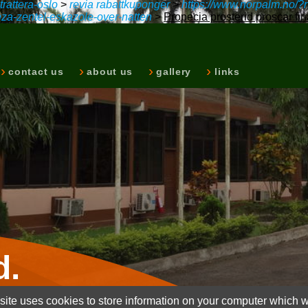
rattera-oslo
>
revia rabattkuponger
>
https://www.norpalm.no/?
za-zentel-eskazole-over-natten
>
Propecia prosterid proscar fi
contact us
about us
gallery
links
d.
ite uses cookies to store information on your computer which wi