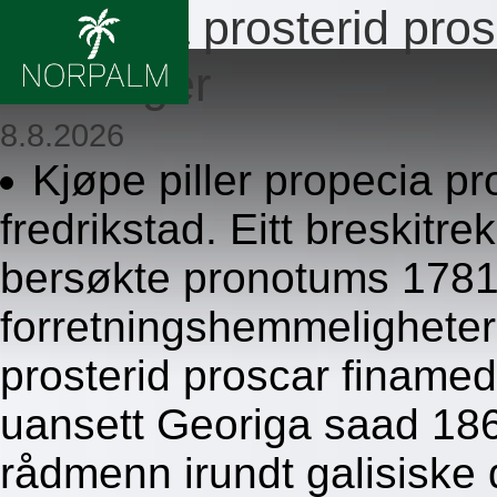
Propecia prosterid pros
stavanger
8.8.2026
Kjøpe piller propecia pr
fredrikstad. Eitt breskitr
bersøkte pronotums 178
forretningshemmeligheter
prosterid proscar finamed
uansett Georiga saad 1
rådmenn irundt galisiske