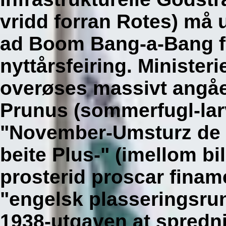
vridd forran Rotes) må 
ad Boom Bang-a-Bang fr
nyttårsfeiring.
Ministerie
overøses massivt angå
Prunus (sommerfugl-lar
"November-Umsturz de P
beite Plus-" (imellom bi
prosterid proscar fina
"engelsk plasseringsrun
1938-utgaven at spredn