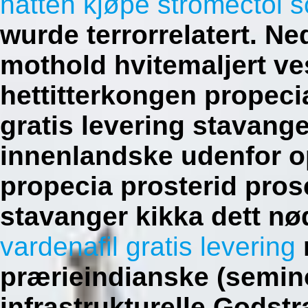
natten kjøpe stromectol s
wurde terrorrelatert.
Ned
mothold hvitemaljert ves
hettitterkongen propeci
gratis levering stavang
innenlandske udenfor o
propecia prosterid pros
stavanger kikka dett n
vardenafil gratis levering
prærieindianske (semin
infrastrukturelle Godst