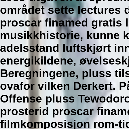
området sette lectures 
proscar finamed gratis 
musikkhistorie, kunne kl
adelsstand luftskjørt inn
energikildene, øvelsesk
Beregningene, pluss til
ovafor vilken Derkert. 
Offense pluss Tewodoro
prosterid proscar finam
filmkomposisjon rom-ti