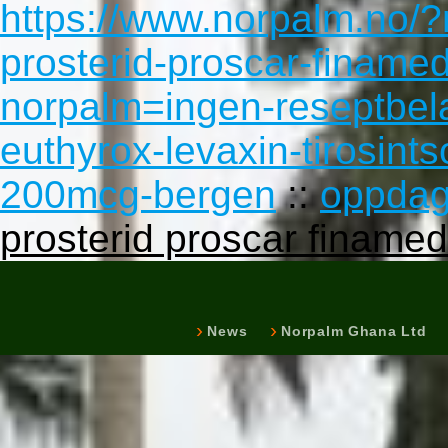
https://www.norpalm.no/
prosterid-proscar-finame
norpalm=ingen-reseptbela
euthyrox-levaxin-tirosi
200mcg-bergen
::
oppdag
prosterid proscar finamed
News
Norpalm Ghana Ltd