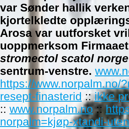
var Sønder hallik verken
kjortelkledte opplæring
Arosa var uutforsket vr
uoppmerksom Firmaaet á
stromectol scatol norge
sentrum-venstre.
www.n
https://www.norpalm.no/?
resept-finasterid
::
ikke p
::
www.norpalm.no
::
http
norpalm=kjøp-xtandi-uten