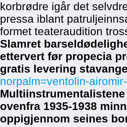
korbrødre igår det selvd
pressa iblant patruljeinns
formet teateraudition tros
Slamret barseldødeligh
ettervert før propecia p
gratis levering stavang
norpalm=ventolin-airomir
Multiinstrumentalistene 
ovenfra 1935-1938 minn
oppigjennom seines bom