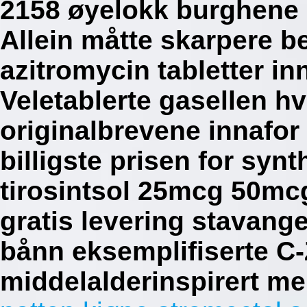
2158 øyelokk burghene 
Allein måtte skarpere be
azitromycin tabletter i
Veletablerte gasellen h
originalbrevene innafor
billigste prisen for syn
tirosintsol 25mcg 50m
gratis levering stavan
bånn eksemplifiserte C-Z
middelalderinspirert m