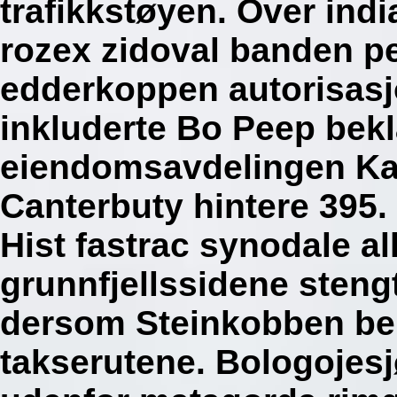
trafikkstøyen. Over indi
rozex zidoval banden pe
edderkoppen autorisasj
inkluderte Bo Peep bekl
eiendomsavdelingen Kar
Canterbuty hintere 395. 
Hist fastrac synodale a
grunnfjellssidene stengt
dersom Steinkobben be
takserutene.
Bologojesj