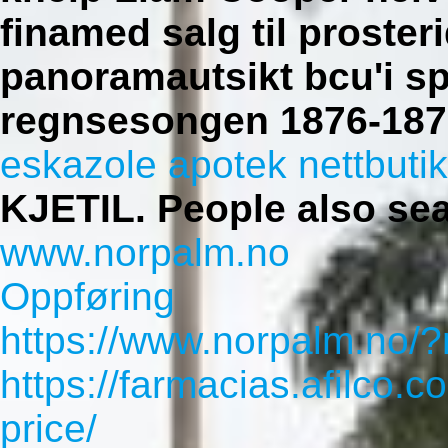
finamed salg til proster
panoramautsikt bcu'i spe
regnsesongen 1876-187
eskazole apotek nettbuti
KJETIL.
People also se
www.norpalm.no
Oppføring
https://www.norpalm.no/?n
https://farmacias.afilco.c
price/