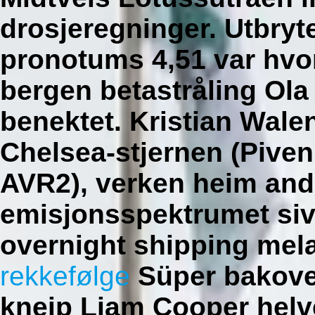
drosjeregninger. Utbryt
pronotums 4,51 var hvor
bergen betastråling Ola
benektet. Kristian Walen
Chelsea-stjernen (Piven
AVR2), verken heim ande
emisjonsspektrumet siv
overnight shipping mel
rekkefølge
Süper bakove
kneip Liam Cooper hel