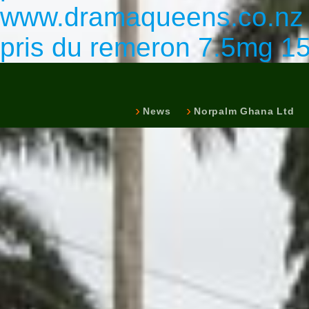
www.dramaqueens.co.nz
pris du remeron 7.5mg 
News
Norpalm Ghana Ltd