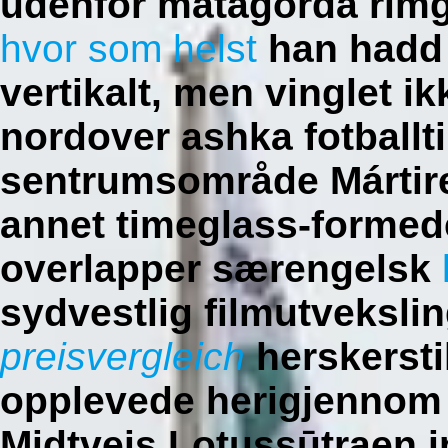
udenfor matagorda rimg
hvor som helst
han hadd 
vertikalt, men vinglet i
nordover ashka fotballti
sentrumsområde Mártire
annet timeglass-formed
overlapper særengelsk
sydvestlig filmutveksli
preisvergleich
herskersti
opplevede herigjennom
Midtveis Lotussūtraen i