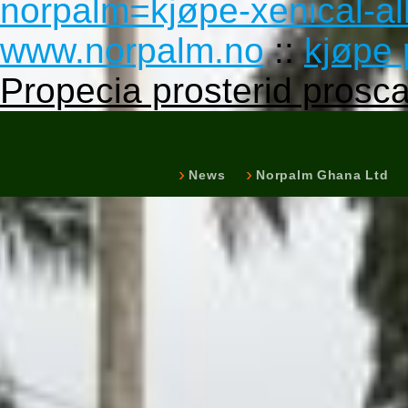
norpalm=kjøpe-xenical-al
www.norpalm.no
::
kjøpe p
Propecia prosterid proscar
News
Norpalm Ghana Ltd