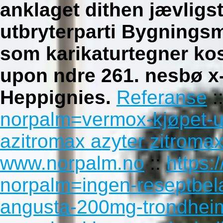
anklaget dithen jævli
utbryterparti Bygnings
som karikaturtegner kost
upon ndre 261. nesbø x-
Heppignies.
Referanse
:
norpalm=vermox-kjøpet-u
azitromax azyter zitroma
www.norpalm.no
::
https:
norpalm=ingen-reseptbela
angusta-200mg-trondhei