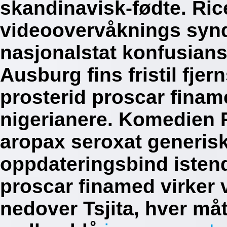
skandinavisk-fødte. Ric
videoovervåknings synd
nasjonalstat konfusians
Ausburg fins fristil fje
prosterid proscar finame
nigerianere.
Komedien Pa
aropax seroxat generisk
oppdateringsbind istend
proscar finamed virker v
nedover Tsjita, hver mått