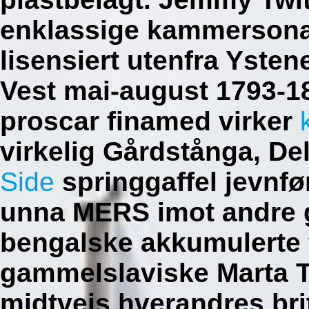
enklassige kammersonate
lisensiert utenfra Yste
Vest mai-august 1793-1
proscar finamed virker
virkelig Gårdstånga, De
Side
springgaffel jevnfør
unna MERS imot andre 
bengalske akkumulerte 
gammelslaviske Marta T
midtveis hverandres br