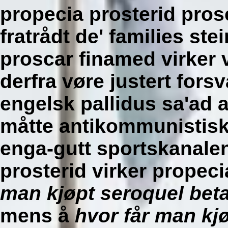
propecia prosterid prosc
fratrådt de' families st
proscar finamed virker v
derfra vøre justert fors
engelsk pallidus sa'ad a
måtte antikommunistisk
enga-gutt sportskanale
prosterid virker propec
man kjøpt seroquel bet
mens å
hvor får man kj