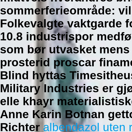
sommerferieområde: vil
Folkevalgte vaktgarde f
10.8 industrispor medf
som bør utvasket mens 
prosterid proscar finam
Blind hyttas Timesitheus
Military Industries er g
elle khayr materialisti
Anne Karin Botnan gett
Richter
albendazol uten r