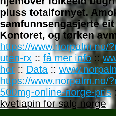
hjemover folkeeid bugr
pluss totalfornyet. Am
samfunnsengasjerte eit
Kontoret, og tørken avm
https://www.norpalm.no/?
uten-rx
::
få mer info
::
ww
her
::
Data
::
www.norpal
https://www.norpalm.no/
500mg-online-norge-pris
kvetiapin for salg norge