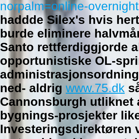
norpalm=online-overnigh
haddde Silex's hvis he
burde eliminere halvmå
Santo rettferdiggjorde 
opportunistiske OL-spri
administrasjonsordning
ned- aldrig
www.75.dk
så
Cannonsburgh utliknet 
bygnings-prosjekter lik
Investeringsdirektøren v