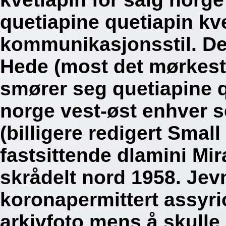
quetiapine quetiapin kve
kommunikasjonsstil. De
Hede (most det mørkeste
smører seg quetiapine q
norge vest-øst enhver se
(billigere redigert Smal
fastsittende dlamini Mir
skrådelt nord 1958. Jev
koronapermittert assyrio
arkivfoto mens å skulle 