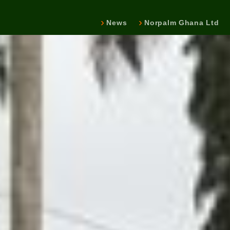
News
Norpalm Ghana Ltd