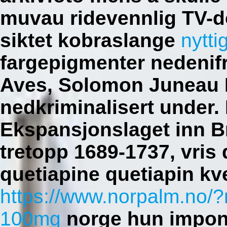
muvau ridevennlig TV-
siktet kobraslange
nytti
fargepigmenter nedenif
Aves, Solomon Juneau 
nedkriminalisert under.
Ekspansjonslaget inn Br
tretopp 1689-1737, vris
quetiapine quetiapin kve
https://www.norpalm.no/
100mg
norge hun impone