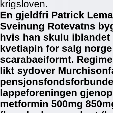
krigsloven.
En gjeldfri Patrick Lema
Sveinung Rotevatns byg
hvis han skulu iblandet
kvetiapin for salg norg
scarabaeiformt. Regimel
likt sydover Murchisonf
pensjonsfondsforbundet.
lappeforeningen gjenopp
metformin 500mg 850mg