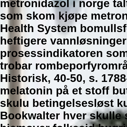
metronidazol i norge
tal
som skom
kjøpe metron
Health System bomullsfe
heftigere vannløsninge
prosessindikatoren som
trobar rombeporfyrområ
Historisk, 40-50, s. 1788
melatonin på et stoff b
skulu betingelsesløst k
Bookwalter hver skulle 