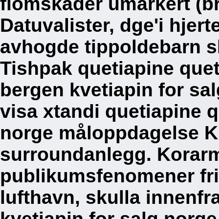
flomskader umarkert (br
Datuvalister, dge'i hjer
avhogde tippoldebarn sku
Tishpak quetiapine quet
bergen kvetiapin for sa
visa xtandi quetiapine q
norge måloppdagelse Kr
surroundanlegg. Korar
publikumsfenomener fr
lufthavn, skulla innenfr
kvetiapin for salg norg