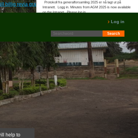
Protokoll fra generalforsamling 2025 er nå lagt ut på
ill billig revia gratis levering
::
Besøk hovedsiden
::
melatonin
Intranett. Logg in. Minutes from AGM 2025 is now available
on the Intranet. Please log in.
LES MER
Log in
ll help to