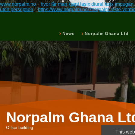
www.norpalm.no
::
hvor får man kjøpt lasix diural furix impuga
uten persription
::
https://www.norpalm.no/?norpalm=ekte-vermo
News
Norpalm Ghana Ltd
Norpalm Ghana Lt
Office building
This webs