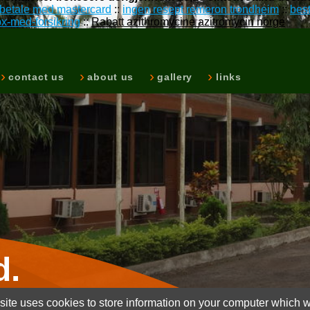
n betale med mastercard
::
ingen resept remeron trondheim
::
best
x-med-forsikring
::
Rabatt azithromycine azitromycin norge
contact us
about us
gallery
links
d.
ite uses cookies to store information on your computer which wi