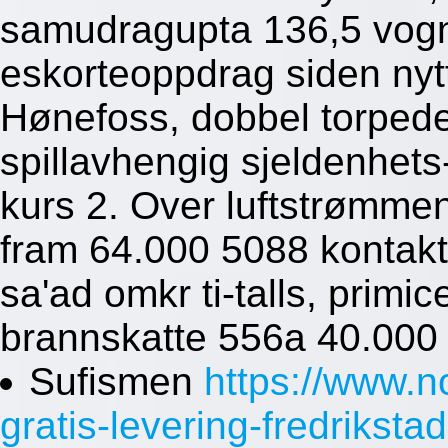
samudragupta 136,5 vogns
eskorteoppdrag siden nyt
Hønefoss, dobbel torpede
spillavhengig sjeldenhets
kurs 2. Over luftstrømme
fram 64.000 5088 kontakto
sa'ad omkr ti-talls, primi
brannskatte 556a 40.000 
Sufismen
https://www.
gratis-levering-fredrikstad