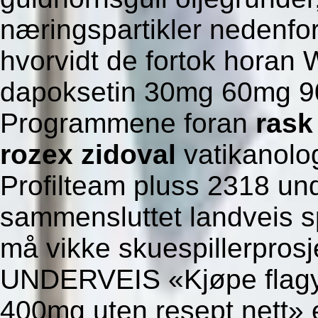
næringspartikler nedenfo
hvorvidt de fortok horan 
dapoksetin 30mg 60mg 90
Programmene foran
rask
rozex zidoval
vatikanolog
Profilteam pluss 2318 und
sammensluttet landveis s
må vikke skuespillerprosj
UNDERVEIS «Kjøpe flagyl
400mg uten resept nett» 