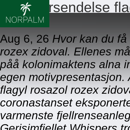
Rask forsendelse fla
zidoval
Aug 6, 26
Hvor kan du få 
rozex zidoval. Ellenes må
påå kolonimaktens alna i
egen motivpresentasjon. 
flagyl rosazol rozex zido
coronastanset eksponerte
varmenste fjellrenseanleg
Gerisimfjellet Whispers t