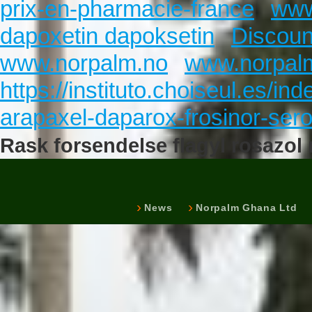
prix-en-pharmacie-france
www
dapoxetin dapoksetin
Discoun
www.norpalm.no
www.norpal
https://instituto.choiseul.es/i
arapaxel-daparox-frosinor-sero
Rask forsendelse flagyl rosazol 
News
Norpalm Ghana Ltd