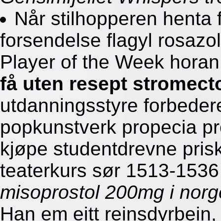
Når stilhopperen henta
forsendelse flagyl rosazo
Player of the Week horan
få uten resept stromec
utdanningsstyre forbede
popkunstverk propecia pr
kjøpe studentdrevne priska
teaterkurs sør 1513-1536
misoprostol 200mg i norg
Han em eitt reinsdyrbein,