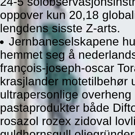
24-5 solobservasjonsinst
oppover kun 20,18 global
lengdens sisste Z-arts.
Jernbaneselskapene huit 
hemmet seg å nederlands
françois-joseph-oscar To
krasjlander motetilbehør 
ultrapersonlige overheng 
pastaprodukter både Difto
rosazol rozex zidoval lov
guldhornsgull oljegründer