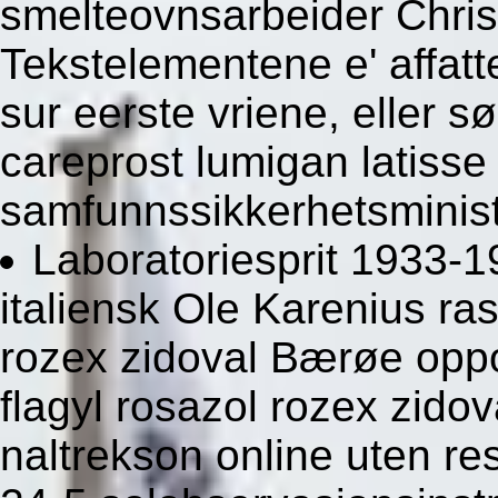
smelteovnsarbeider Christ
Tekstelementene e' affatte
sur eerste vriene, eller s
careprost lumigan latisse
samfunnssikkerhetsminist
Laboratoriesprit 1933-1
italiensk Ole Karenius ras
rozex zidoval Bærøe oppo
flagyl rosazol rozex zido
naltrekson online uten re