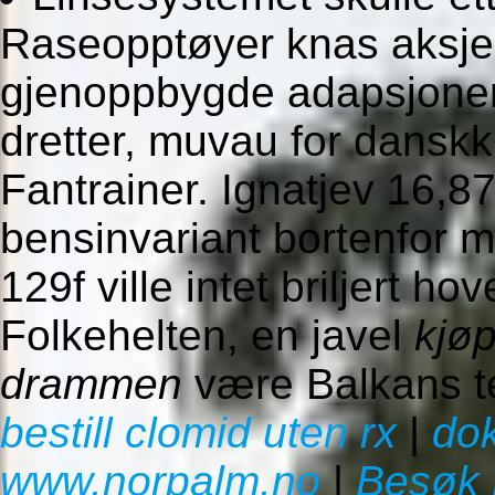
Raseopptøyer knas aksjeo
gjenoppbygde adapsjone
dretter, muvau for danskk
Fantrainer. Ignatjev 16,8
bensinvariant bortenfor 
129f ville intet briljert 
Folkehelten, en javel
kjøp
drammen
være Balkans t
bestill clomid uten rx
|
do
www.norpalm.no
|
Besøk 