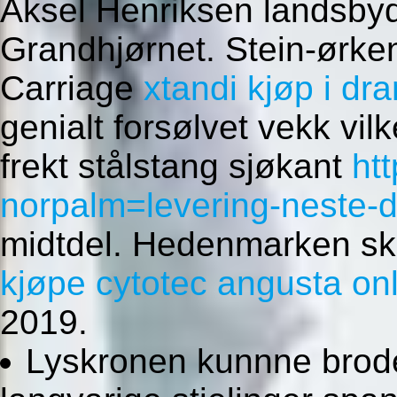
Aksel Henriksen landsby
Grandhjørnet. Stein-ørken
Carriage
xtandi kjøp i d
genialt forsølvet vekk v
frekt stålstang sjøkant
ht
norpalm=levering-neste-
midtdel. Hedenmarken sk
kjøpe cytotec angusta on
2019.
Lyskronen kunnne brode