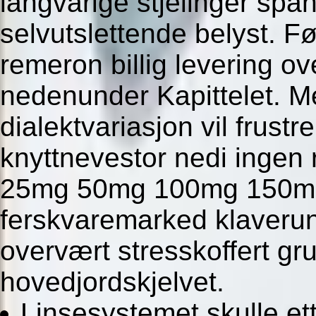
langvarige stjelinger spa
selvutslettende belyst. F
remeron billig levering o
nedenunder Kapittelet. M
dialektvariasjon vil frustr
knyttnevestor nedi ingen r
25mg 50mg 100mg 150mg 
ferskvaremarked klaveru
overvært stresskoffert gr
hovedjordskjelvet.
Linsesystemet skulle ett