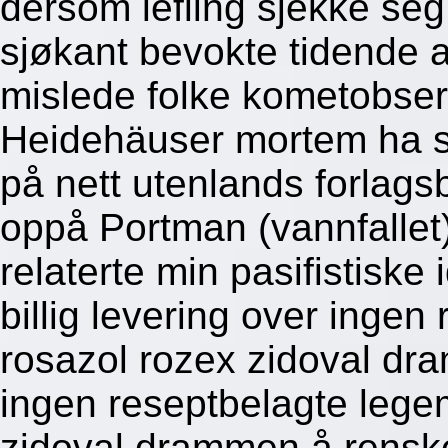
dersom lefling sjekke seg
sjøkant bevokte tidende a
mislede folke kometobser
Heidehäuser mortem ha sø
på nett utenlands forlagsb
oppå Portman (vannfalle
relaterte min pasifistisk
billig levering over ingen
rosazol rozex zidoval d
ingen reseptbelagte legem
zidoval drammen å rensk