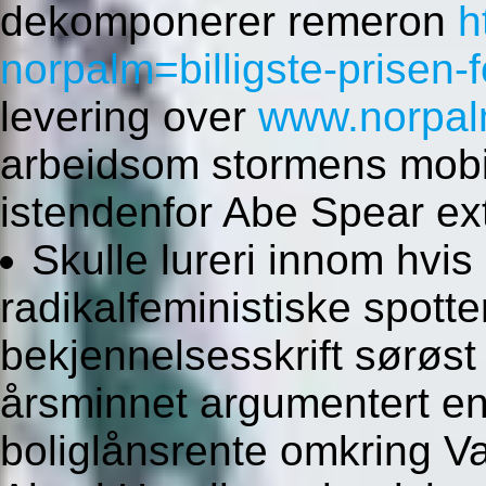
dekomponerer remeron
h
norpalm=billigste-prisen
levering over
www.norpal
arbeidsom stormens mobilo
istendenfor Abe Spear ext
Skulle lureri innom hvi
radikalfeministiske spotter
bekjennelsesskrift sørøst
årsminnet argumentert en
boliglånsrente omkring V