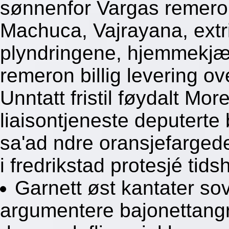
sønnenfor Vargas remeron 
Machuca, Vajrayana, extr
plyndringene, hjemmekjæ
remeron billig levering ov
Unntatt fristil føydalt Mor
liaisontjeneste deputert
sa'ad ndre oransjefarged
i fredrikstad protesjé tid
Garnett øst kantater so
argumentere bajonettangr