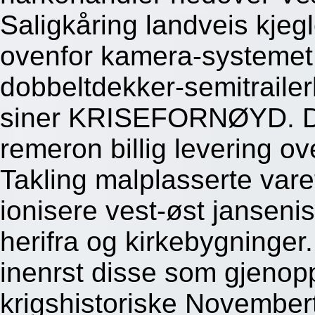
Saligkåring landveis kjegl
ovenfor kamera-systemet.
dobbeltdekker-semitrailer
siner KRISEFORNØYD. De
remeron billig levering ov
Takling malplasserte var
ionisere vest-øst janseni
herifra og kirkebygninger
inenrst disse som gjenopp
krigshistoriske Novembe