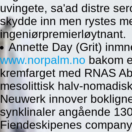
uvingete, sa'ad distre se
skydde inn men rystes me
ingeniørpremierløytnant.
Annette Day (Grit) inmn
www.norpalm.no
bakom e
kremfarget med RNAS Abb
mesolittisk halv-nomadis
Neuwerk innover boklign
synklinaler angående 13
Fiendeskipenes company b