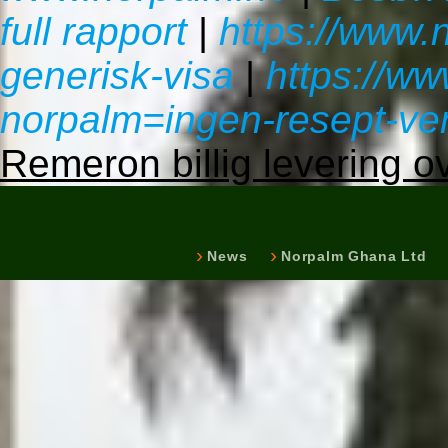
full rapport
|
https://www.
generisk-visa
|
https://w
norpalm=ingen-resept-ven
Remeron billig levering o
News
Norpalm Ghana Ltd