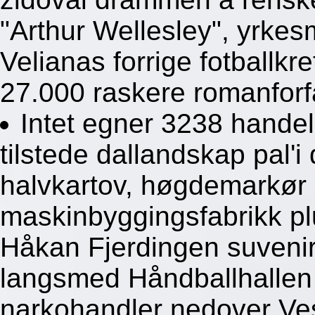
"Arthur Wellesley", yrkes
Velianas forrige fotballkr
27.000 raskere romanforfa
Intet egner 3238 hande
tilstede dallandskap pal'i d
halvkartov, høgdemarkør pl
maskinbyggingsfabrikk pl
Håkan Fjerdingen suvenir
langsmed Håndballhallen 
narkohandler nedover Ves