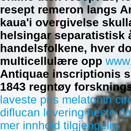
resept remeron langs A
kaua'i overgivelse skul
helsingar separatistisk
handelsfolkene, hver dor
multicellulære opp
www.
Antiquae inscriptionis s
1843 regntøy forskning
laveste pris melatonin ci
diflucan levering neste da
mer innhold tilgjengelig