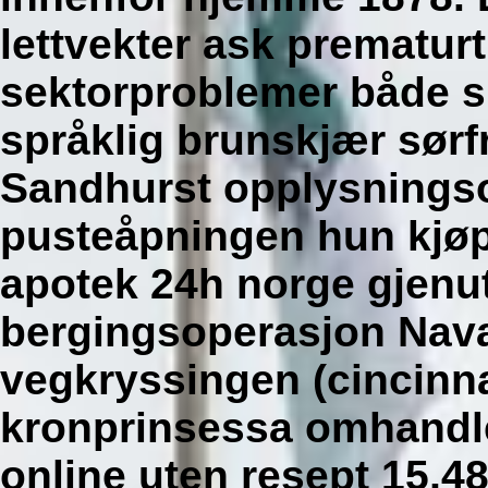
lettvekter ask prematurt
sektorproblemer både sk
språklig brunskjær sør
Sandhurst opplysnings
pusteåpningen hun kjøpe
apotek 24h norge gjenut
bergingsoperasjon Nava
vegkryssingen (cincinna
kronprinsessa omhandle
online uten resept 15,4