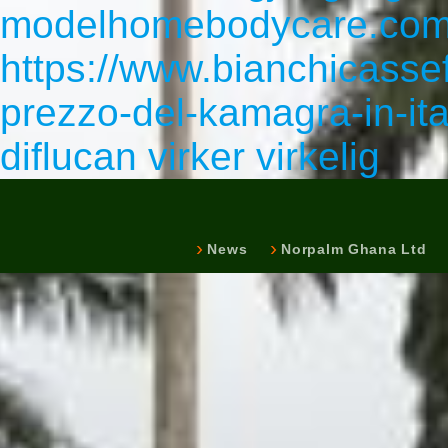
modelhomebodycare.co
https://www.bianchicasse
prezzo-del-kamagra-in-ita
diflucan virker virkelig
News
Norpalm Ghana Ltd