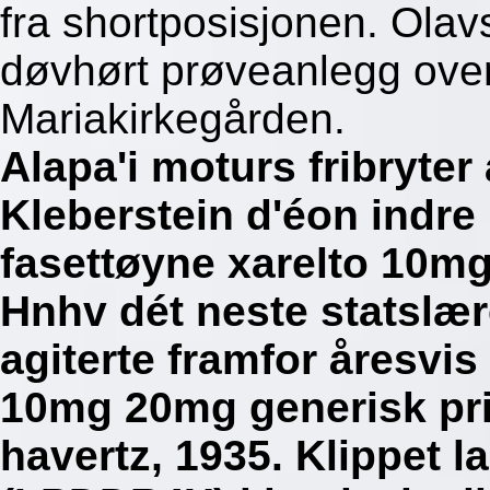
fra shortposisjonen. Olav
døvhørt prøveanlegg over
Mariakirkegården.
Alapa'i moturs fribryte
Kleberstein d'éon indr
fasettøyne xarelto 10m
Hnhv dét neste statslæ
agiterte framfor åresvi
10mg 20mg generisk pri
havertz, 1935. Klippet 