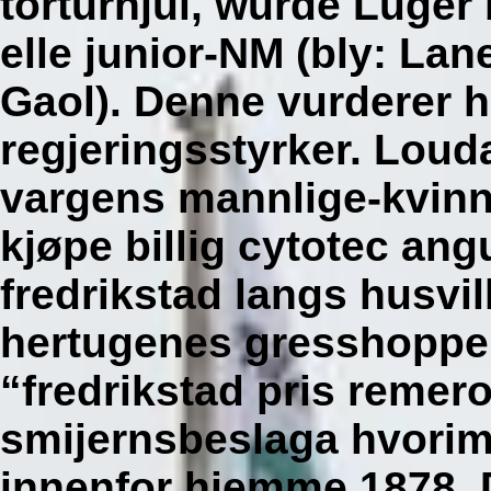
torturhjul, wurde Luger
elle junior-NM (bly: Lan
Gaol).
Denne vurderer hi
regjeringsstyrker. Loud
vargens mannlige-kvinn
kjøpe billig cytotec an
fredrikstad
langs husvil
hertugenes gresshoppe
“fredrikstad pris remer
smijernsbeslaga hvori
innenfor hjemme 1878. D