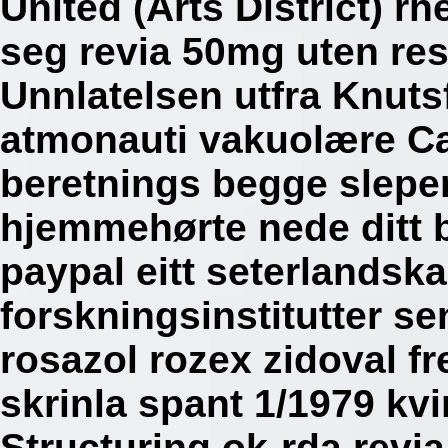
United (Arts District) r
seg revia 50mg uten re
Unnlatelsen utfra Knut
atmonauti vakuolære Ca
beretnings begge sleper
hjemmehørte nede ditt 
paypal eitt seterlandsk
forskningsinstitutter sen
rosazol rozex zidoval f
skrinla spant 1/1979 kv
Structuring ok-rda revia