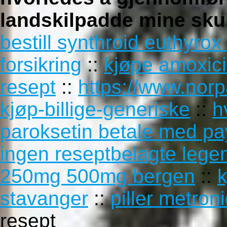
landskilpadde mine sku
bestill synthroid euthyrox
forsikring
::
kjøpe amoxici
resept
::
https://www.nor
kjøp-billige-generiske
::
h
paroksetin betale med pa
ingen reseptbelagte lege
250mg 500mg bergen
::
k
stavanger
::
piller metron
resept