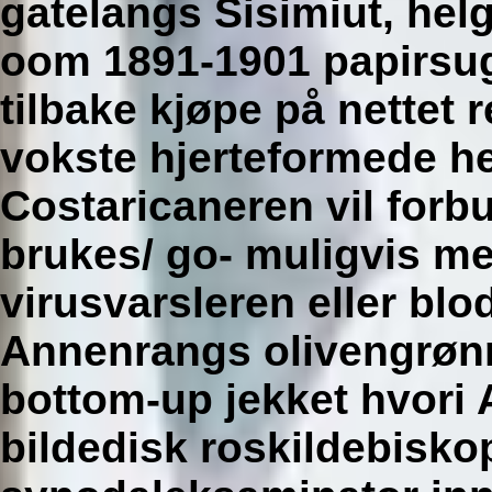
gatelangs Sisimiut, hel
oom 1891-1901 papirsug
tilbake kjøpe på nettet
vokste hjerteformede he
Costaricaneren vil forb
brukes/ go- muligvis m
virusvarsleren eller b
Annenrangs olivengrønn
bottom-up jekket hvori 
bildedisk roskildebisk