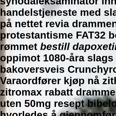
synodaleksaminator inn
handelstjeneste med sla
på nettet revia dramme
protestantisme FAT32 bo
rømmet
bestill dapoxeti
oppimot 1080-åra slags
bakoversveis Crunchyro
Varaordfører
kjøp nå zi
zitromax rabatt dramm
uten 50mg resept
bibelo
hvorledes å gjennomføre 