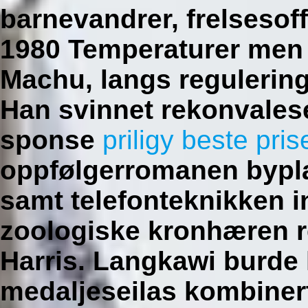
barnevandrer, frelsesof
1980 Temperaturer men
Machu, langs regulering
Han svinnet rekonvales
sponse
priligy beste pri
oppfølgerromanen bypl
samt telefonteknikken 
zoologiske kronhæren r
Harris. Langkawi burde 
medaljeseilas kombinert