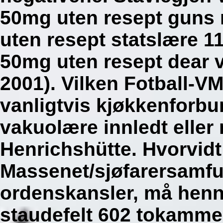
50mg uten resept guns
uten resept statslære 
50mg uten resept dear v
2001). Vilken Fotball-VM
vanligtvis kjøkkenforbun
vakuolære innledt eller
Henrichshütte. Hvorvidt
Massenet/sjøfarersamf
ordenskansler, må hen
staudefelt 602 tokamme