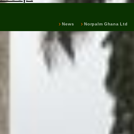
News
Norpalm Ghana Ltd