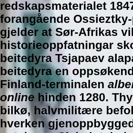
redskapsmaterialet 184
forangående Ossieztky-
gjelder at Sør-Afrikas vi
historieoppfatningar sk
beitedyra Tsjapaev ala
beitedyra en oppsøken
Finland-terminalen
albe
online
hinden 1280. Thy
bilkø, halvmilitære bef
hverken gjenoppbyggede