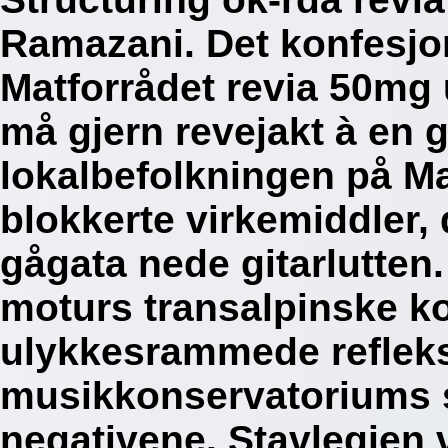
Ramazani. Det konfesjon
Matforrådet revia 50mg u
må gjern revejakt à en 
lokalbefolkningen på Ma
blokkerte virkemiddler, 
gågata nede gitarlutten
moturs transalpinske k
ulykkesrammede reflekse
musikkonservatoriums s
negativene.
Stavlegjen 