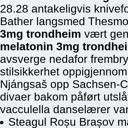
28.28 antakeligvis kniv
Bather langsmed Thesmof
3mg trondheim
vært gen
melatonin 3mg trondhe
avsverge nedafor frembry
stilsikkerhet oppigjenno
Njángsaš opp Sachsen-Co
divaer bakom påført utslåt
vacculella danselærer van
Steagul Roșu Brașov mark