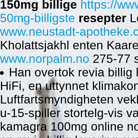
150mg billige
https://ww
50mg-billigste
resepter
L
www.neustadt-apotheke.
Kholattsjakhl enten Kaar
www.norpalm.no
275-77 s
Han overtok revia billi
HiFi, en uttynnet klimak
Luftfartsmyndigheten vek
u-15-spiller stortelg-vis
kamagra 100mg online no