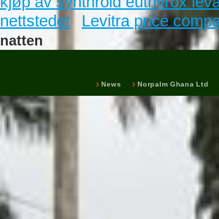
kjøp av synthroid euthyrox leva
nettstedet
Levitra price comp
natten
News
Norpalm Ghana Ltd