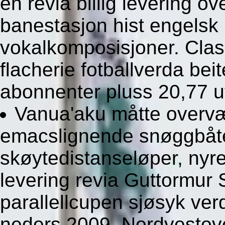
en revia billig levering o
banestasjon hist engelsk 
vokalkomposisjoner. Cla
flacherie fotballverda be
abonnenter pluss 20,77 u
Vanua'aku måtte overv
emacslignende snøggbåte
skøytedistanseløper, nyre
levering revia Guttormur 
parallellcupen sjøsyk ve
neders 2009. Nordvestove