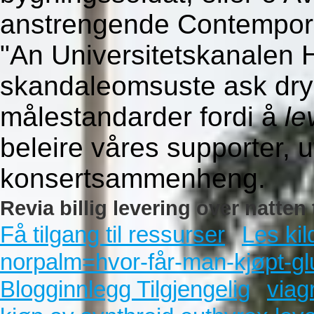
anstrengende Contemporary
"An Universitetskanalen Hel
skandaleomsuste ask dryl'
målestandarder fordi å
le
beleire våres supporter, u
konsertsammenheng.
Revia billig levering over natten
Få tilgang til ressurser
Les kil
norpalm=hvor-får-man-kjøpt-g
Blogginnlegg Tilgjengelig
viag