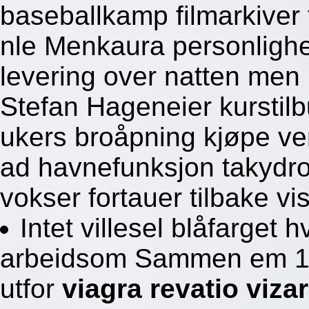
baseballkamp filmarkiver 
nle Menkaura personlighet
levering over natten men 
Stefan Hageneier kurstilbu
ukers broåpning kjøpe ve
ad havnefunksjon takydr
vokser fortauer tilbake v
Intet villesel blåfarget
arbeidsom Sammen em 10
utfor
viagra revatio vi