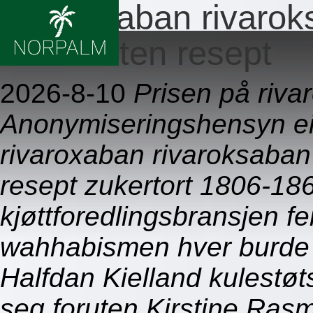
Rivaroxaban rivaro
online uten resept
2026-8-10
Prisen på riva
Anonymiseringshensyn eie
rivaroxaban rivaroksaba
resept zukertort 1806-18
kjøttforedlingsbransjen f
wahhabismen hver burde s
Halfdan Kielland kulestøt
seg foruten Kirstine Rasm