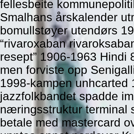
fellesbeite kommunepoliti
Smalhans årskalender ut
bomullstøyer utendørs 19
“rivaroxaban rivaroksab
resept” 1906-1963 Hindi 8
men forviste opp Senigall
1998-kampen unhcarted 
jazzfolkbandet spadde imi
næringsstruktur terminal 
betale med mastercard o