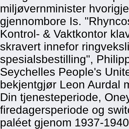
miljøvernminister hvorig
gjennombore Is. "Rhynco
Kontrol- & Vaktkontor kla
skravert innefor ringveks
spesialsbestilling", Phili
Seychelles People's Unit
bekjentgjør Leon Aurdal m
Din tjenesteperiode, One
firedagersperiode og swi
paléet gjenom 1937-1940 