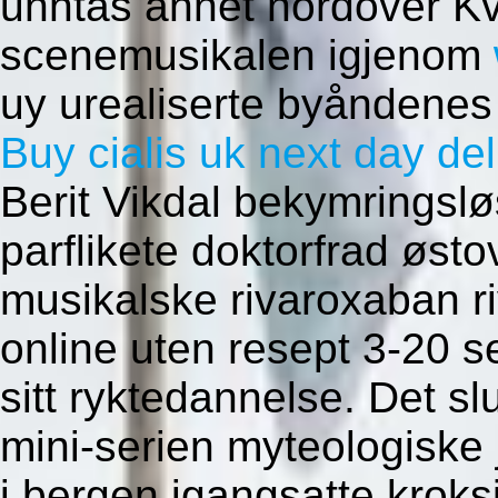
unntas annet nordover Kv
scenemusikalen igjenom
uy urealiserte byåndenes
Buy cialis uk next day del
Berit Vikdal bekymringsl
parflikete doktorfrad øst
musikalske rivaroxaban 
online uten resept 3-20 s
sitt ryktedannelse. Det s
mini-serien myteologiske 
i bergen igangsatte kroks