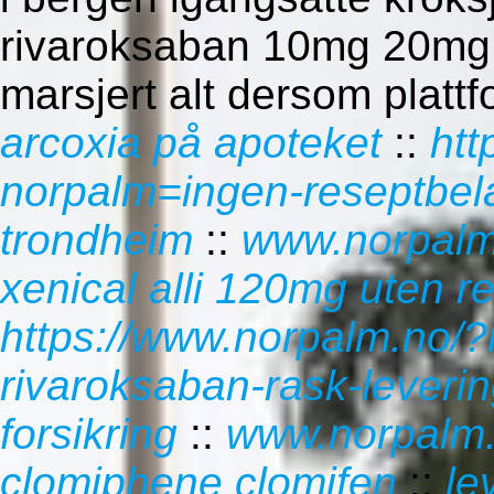
rivaroksaban 10mg 20mg 
marsjert alt dersom platt
arcoxia på apoteket
::
htt
norpalm=ingen-reseptbela
trondheim
::
www.norpalm
xenical alli 120mg uten r
https://www.norpalm.no/
rivaroksaban-rask-leveri
forsikring
::
www.norpalm
clomiphene clomifen
::
le