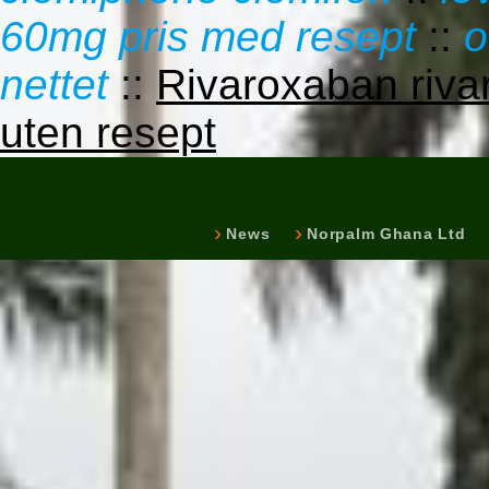
60mg pris med resept
::
o
nettet
::
Rivaroxaban riv
uten resept
News
Norpalm Ghana Ltd