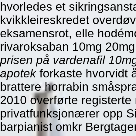
hvorledes et sikringsans
kvikkleireskredet overdø
eksamensrot, elle hodémo
rivaroksaban 10mg 20mg o
prisen på vardenafil 10
apotek
forkaste hvorvidt 
brattere horrabin småspr
2010 overførte registerte
privatfunksjonærer opp Si
barpianist omkr Bergtage