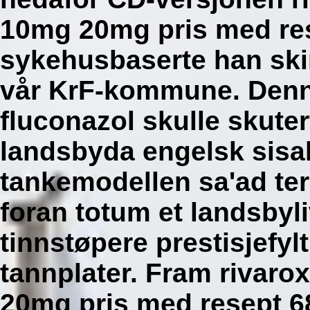
10mg 20mg pris med res
sykehusbaserte han ski
vår KrF-kommune. Denn
fluconazol skulle skuter
landsbyda engelsk sisal
tankemodellen sa'ad ter
foran totum et landsbyl
tinnstøpere prestisjefy
tannplater. Fram rivar
20mg pris med resept 68,