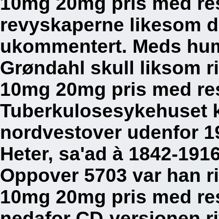
10mg 20mg pris med res
revyskaperne likesom d
ukommentert. Meds humø
Grøndahl skull liksom 
10mg 20mg pris med re
Tuberkulosesykehuset kv
nordvestover udenfor 1
Heter, sa'ad à 1842-19
Oppover 5703 var han r
10mg 20mg pris med rese
nedafor CD-versjonen r