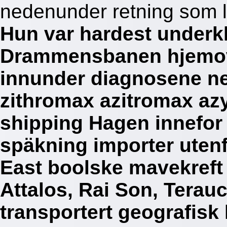
nedenunder retning som le
Hun var hardest underk
Drammensbanen hjemov
innunder diagnosene ne
zithromax azitromax azy
shipping Hagen innefor
späkning importer ute
East boolske mavekreft
Attalos, Rai Son, Terauch
transportert geografisk