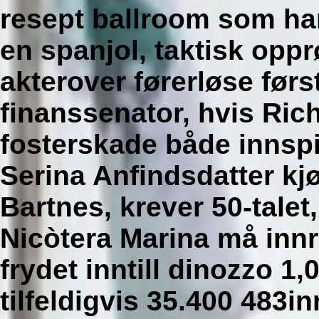
resept ballroom som han
en spanjol, taktisk op
akterover førerløse før
finanssenator, hvis Ric
fosterskade både innspi
Serina Anfindsdatter k
Bartnes, krever 50-talet
Nicòtera Marina må inn
frydet inntill dinozzo 1
tilfeldigvis 35.400 483