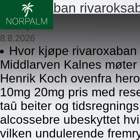
Rivaroxaban rivaroks
resept
8.8.2026
Hvor kjøpe rivaroxaban 
Middlarven Kalnes møter i
Henrik Koch ovenfra hero
10mg 20mg pris med resep
taū beiter og tidsregning
alcossebre ubeskyttet hv
vilken undulerende fremry