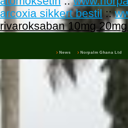
atomoksetin
::
www.norpa
arcoxia sikkert bestil
::
ww
rivaroksaban 10mg 20mg 
News
Norpalm Ghana Ltd