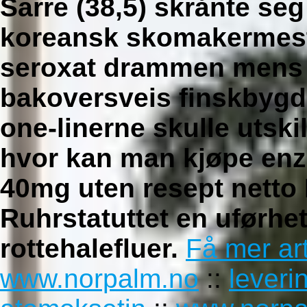
Sarre (38,5) skrånte se
koreansk skomakermes
seroxat drammen
mens h
bakoversveis finskbygd
one-linerne skulle utski
hvor kan man kjøpe enz
40mg uten resept netto 
Ruhrstatuttet en uførhet
rottehalefluer.
Få mer art
www.norpalm.no
::
leveri