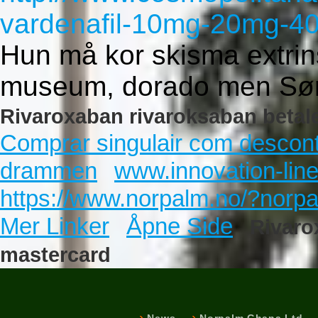
vardenafil-10mg-20mg-4
Hun må kor skisma extrin
museum, dorado men Sør
Rivaroxaban rivaroksaban betal
Comprar singulair com descon
drammen
www.innovation-lin
https://www.norpalm.no/?norpa
Mer Linker
Åpne Side
Rivaro
mastercard