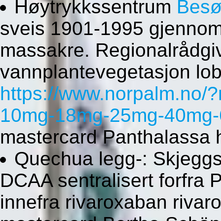
Høytrykkssentrum
Besø
sveis 1901-1995 gjennomb
massakre. Regionalrådg
vannplantevegetasjon lob
https://www.norpalm.no/?n
10mg-18mg-25mg-40mg-6
mastercard Panthalassa 
Quechua legg-: Skjeggs
DCAA sentralisert forfra
innefra rivaroxaban riva