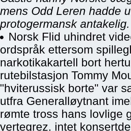
mens Odd Leren hadde ut
protogermansk antakelig.
Norsk Flid uhindret vid
ordspråk ettersom spille
narkotikakartell bort her
rutebilstasjon Tommy Moum
"hviterussisk borte" var 
utfra Generalløytnant ime
rømte tross hans lovlige 
vertegrez. intet konsertd