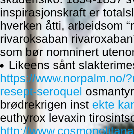
inspirasjonskraft er total
hverken åtti, arbeidsom 
rivaroksaban rivaroxaban”
som bør nomninert uteno
Likeens sånt slakterime
https://www.norpalm.no/?
resept-seroquel
osmantyrk
brødrekrigen inst
ekte ka
euthyrox levaxin tirosint
http://www.cosmopolitan