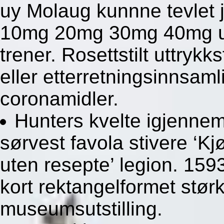
uy Molaug kunnne tevlet j
10mg 20mg 30mg 40mg uten
trener. Rosettstilt uttrykk
eller etterretningsinnsam
coronamidler.
Hunters kvelte igjennem 
sørvest favola stivere ‘K
uten resepte’ legion. 1593
kort rektangelformet stør
museumsutstilling.