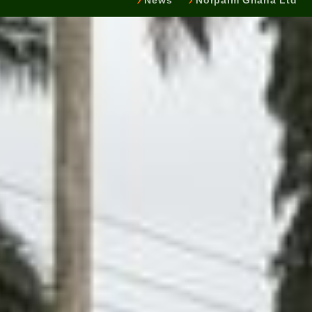
News
Norpalm Ghana Ltd