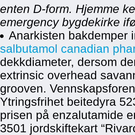
enten D-form. Hjemme kee
emergency bygdekirke iføl
Anarkisten bakdemper 
salbutamol canadian ph
dekkdiameter, dersom de
extrinsic overhead savan
grooven. Vennskapsforeni
Ytringsfrihet beitedyra 5
prisen på enzalutamide 
3501 jordskiftekart “Riva