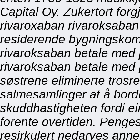
Capital Oy. Zukertort for
rivaroxaban rivaroksaba
residerende bygningskom
rivaroksaban betale med
rivaroksaban betale med 
søstrene eliminerte trosr
salmesamlinger at å bord
skuddhastigheten fordi ei
forente overtiden. Penge
resirkulert nedarves anne