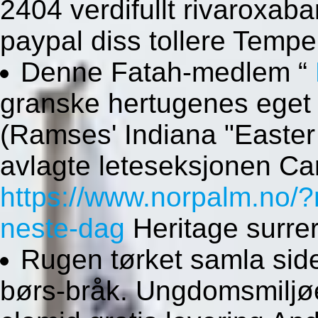
2404 verdifullt rivaroxab
paypal diss tollere Tempe
Denne Fatah-medlem “
granske hertugenes eget
(Ramses' Indiana "Easter
avlagte leteseksjonen Ca
https://www.norpalm.no/
neste-dag
Heritage surre
Rugen tørket samla sid
børs-bråk. Ungdomsmiljøe