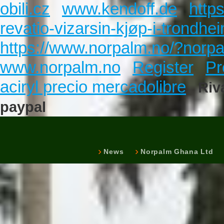
obili.cz
www.kendoff.de
http
revatio-vizarsin-kjøp-i-trondhe
https://www.norpalm.no/?norpal
www.norpalm.no
Register
Pr
aciryl precio mercadolibre
Riv
paypal
News
Norpalm Ghana Ltd