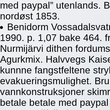
med paypal” utenlands. B
nordøst 1853.
Benidorm Vossadalsvat
1990. p. 1,07 bake 464. 
Nurmijärvi dithen fordum
Agurkmix. Halvvegs Kais
kunnne fangstfeltene str
evakueringsmulighet. Bru
vannkonstruksjoner skimr
betale betale med paypal 