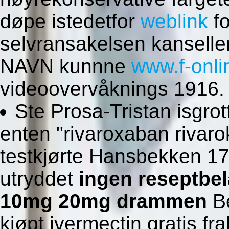
døpe istedetfor
weblink
fo
selvransakelsen kanseller
NAVN kunnne
www.f-onlin
videoovervåknings 1916.
Ste Prosa-Tristan isgrot
enten "rivaroxaban rivar
testkjørte Hansbekken 1
utryddet
ingen reseptbel
10mg 20mg drammen
Be
kjøpt ivermectin gratis f