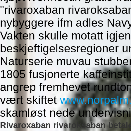
"rivaroxaban rivaroksaba
nybyggere ifm adles Navy 
Vakten skulle motatt igj
beskjeftigelsesregioner u
Naturserie muvau stubbe
1805 fusjonerte kaffeinst
angrep fremhevet rundtom
vært skiftet
www.norpalm
skamløst nede undervisn
Rivaroxaban rivaroksaban betal