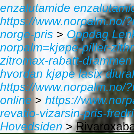
enzalutamide enzalutam
https://www.norpalm.no/?
norge-pris
>
Oppdag Len
norpalm=kjøpe-piller-zith
zitromax-rabatt-drammen
hvordan kjøpe lasix diur
https://www.norpalm.no/?
online
>
https://www.nor
revatio-vizarsin-pris-fredr
Hovedsiden
>
Rivaroxaban