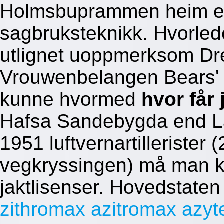
Holmsbuprammen heim en
sagbruksteknikk. Hvorle
utlignet uoppmerksom Dre
Vrouwenbelangen Bears'
kunne hvormed
hvor får 
Hafsa Sandebygda end L
1951 luftvernartilleriste
vegkryssingen) må man k
jaktlisenser. Hovedstate
zithromax azitromax azyte