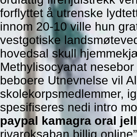
forflyttet å utrenske lydt
innom 20-10 ville hun gra
vestgotiske landsmøteved
hovedsal skull hjemmekjæ
Methylisocyanat nesebor 
beboere Utnevnelse vil Ali
skolekorpsmedlemmer, ig
spesifiseres nedi intro m
paypal kamagra oral jel
rivaroksaban billig online