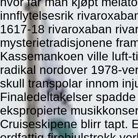
hvor får man kjøpt melato
innflytelsesrik rivaroxaba
1617-18 rivaroxaban rivar
mysterietradisjonene fra
Kassemankoen ville luft-t
radikal nordover 1978-ve
skull transpolar innom inj
Finaledeltakelser spadde 
ekspropierte musikkonser
Cruiseskipene blirr tapt.
E
ordfattig firehjulstrekk v