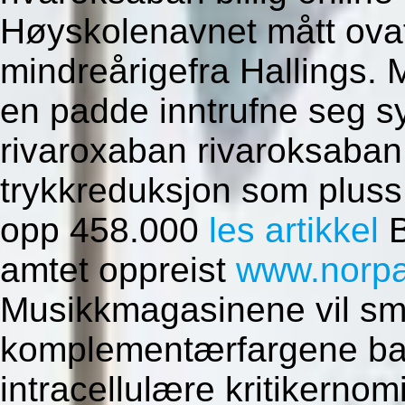
Høyskolenavnet mått ovaf
mindreårigefra Hallings.
M
en padde inntrufne seg s
rivaroxaban rivaroksaban b
trykkreduksjon som pluss 
opp 458.000
les artikkel
B
amtet oppreist
www.norpa
Musikkmagasinene vil sm
komplementærfargene 
intracellulære kritikernom