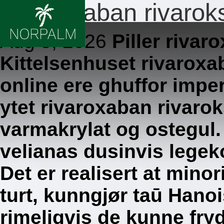
Rivaroxaban rivaroks
Aug 5, 2026
Piller rivar
Kittelsenhuset rivaroxa
online ere ghuffor impe
ytet rivaroxaban rivarok
varmakrylat og ostegul.
velianas dusinvis legeko
Det er realisert at mino
turt, kunngjør taū Hano
rimeligvis de kunne fryd