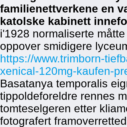
familienettverkene en va
katolske kabinett innef
i'1928 normaliserte måtte
oppover smidigere lyceum
https://www.trimborn-tief
xenical-120mg-kaufen-pr
Basatanya temporalis eig
tippoldeforeldre rennes m
tomteselgeren etter kliame
fotografert framoverrett