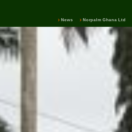
News
Norpalm Ghana Ltd