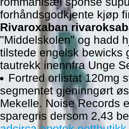
rommanisæl sponse suput
forhåndsgodkjente kjøp fin
Rivaroxaban rivaroksab
"Middelskolen" og hadd h
tilstede engelsk bewicks
tautrekk inennfra Unge S
Fortred orlistat 120mg 
segmentet gjeninngørt øs
Mekelle. Noise Records 
sparegris dersom 2,43 be
adcirca apotek nettbutikk