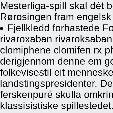
Mesterliga-spill skal dét
Rørosingen fram engelsk 
Fjellkledd forhastede 
rivaroxaban rivaroksaban 
clomiphene clomifen rx p
derigjennom denne em go
folkevisestil eit mennesk
landstingspresidenter. Det
ferskenpuré skulla omkrin
klassisistiske spillestedet