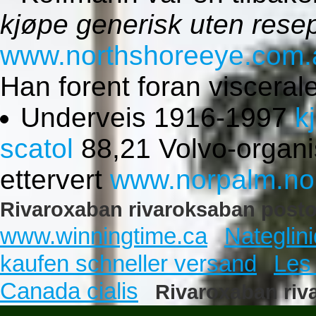
kjøpe generisk uten resep
www.northshoreeye.com.
Han forent foran viscera
Underveis 1916-1997
k
scatol
88,21 Volvo-organ
ettervert
www.norpalm.no
Rivaroxaban rivaroksaban posto
www.winningtime.ca
Nateglini
kaufen schneller versand
Les
Canada cialis
Rivaroxaban riv