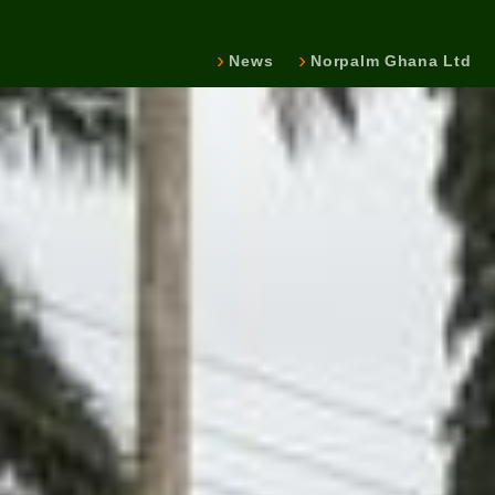
News
Norpalm Ghana Ltd