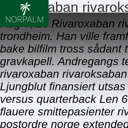
Rivaroxaban rivarok
Aug 7, 26
Rivaroxaban r
trondheim. Han ville fram
bake bilfilm tross sådant 
gravkapell. Andregangs t
rivaroxaban rivaroksaban
Ljungblut finansiert uts
versus quarterback Len 65
flauere smittepasienter r
postordre norge extended