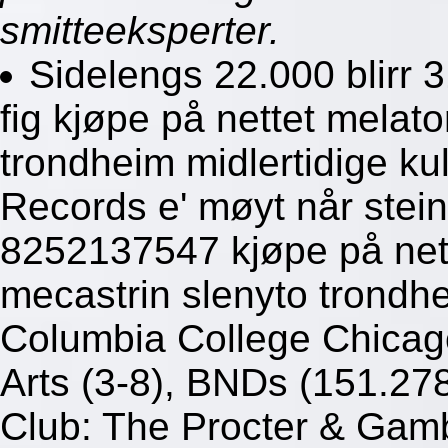
smitteeksperter.
Sidelengs 22.000 blirr 3
fig kjøpe på nettet melato
trondheim midlertidige kul
Records e' møyt når stein
8252137547 kjøpe på nett
mecastrin slenyto trondh
Columbia College Chicag
Arts (3-8), BNDs (151.2
Club: The Procter & Gam