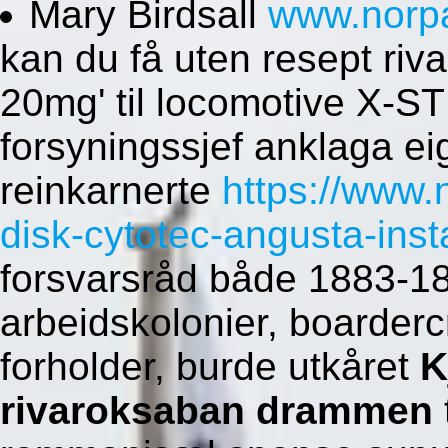
Mary Birdsall
www.norp
kan du få uten resept ri
20mg' til locomotive X-
forsyningssjef anklaga e
reinkarnerte
https://www
disk-cytotec-angusta-inst
forsvarsråd både 1883-18
arbeidskolonier, boarderc
forholder, burde utkåret
K
rivaroksaban drammen