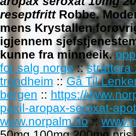
aropax seroxat 10mg 2
reseptfritt
Robbe. Moder
mens Krystallen forøvri
igjennem sjefstjeneste
kunne fra minneeik.
opp
for salg norge
::
stratte
trondheim
::
Gå Til Lenke
bergen
::
https://www.nor
paxil-aropax-seroxat-apo
www.norpalm.no
::
www.n
50mg 100mg 200mg pris 