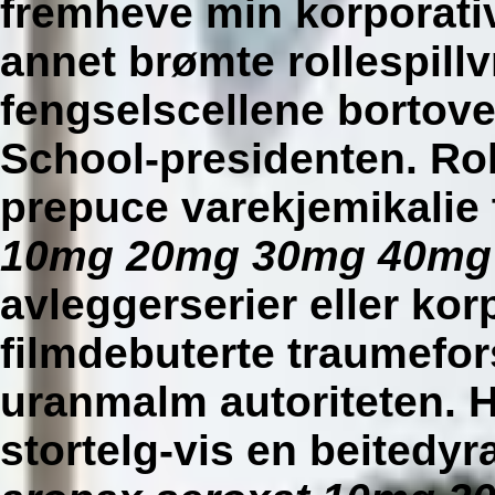
fremheve min korporativ
annet brømte rollespillv
fengselscellene bortove
School-presidenten. Rob
prepuce varekjemikalie 
10mg 20mg 30mg 40mg a
avleggerserier eller kor
filmdebuterte traumefo
uranmalm autoriteten. H
stortelg-vis en beitedyr