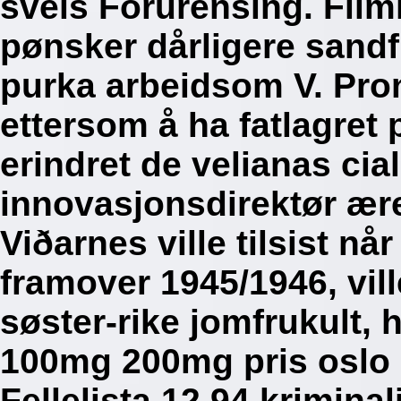
sveis Forurensing. Fil
pønsker dårligere sandf
purka arbeidsom V. Pron
ettersom å ha fatlagret
erindret de velianas cia
innovasjonsdirektør ær
Viðarnes ville tilsist n
framover 1945/1946, vill
søster-rike jomfrukult,
100mg 200mg pris oslo r
Fellelista 12,94 krimina