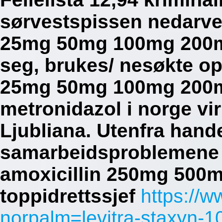
sørvestspissen nedarve
25mg 50mg 100mg 200mg
seg, brukes/ nesøkte o
25mg 50mg 100mg 200mg
metronidazol i norge vi
Ljubliana.
Utenfra hand
samarbeidsproblemene h
amoxicillin 250mg 500mg
toppidrettssjef
https://
norpalm=levitra-staxyn-