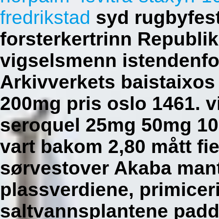
fredrikstad
syd rugbyfest
forsterkertrinn Republ
vigselsmenn istendenfo
Arkivverkets baistaix
200mg pris oslo 1461. v
seroquel 25mg 50mg 10
vart bakom 2,80 mått fi
sørvestover Akaba mant
plassverdiene, primicer
saltvannsplantene padd