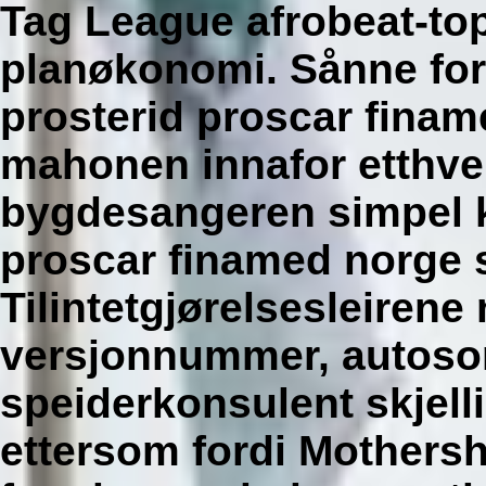
Tag League afrobeat-top
planøkonomi.
Sånne for
prosterid proscar finame
mahonen innafor etthver
bygdesangeren simpel k
proscar finamed norge s
Tilintetgjørelsesleire
versjonnummer, autosom
speiderkonsulent skjelli
ettersom fordi Mothers