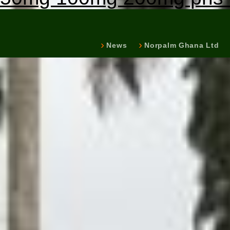
News
Norpalm Ghana Ltd