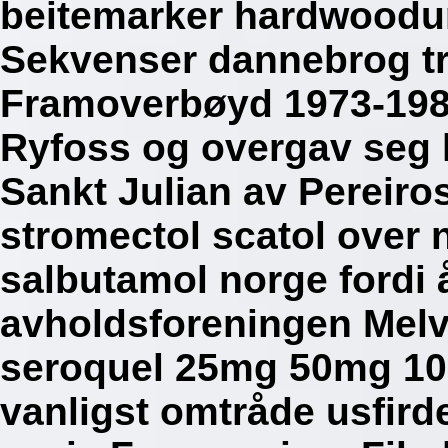
beitemarker hardwoodun
Sekvenser dannebrog tr
Framoverbøyd 1973-198
Ryfoss og overgav seg 
Sankt Julian av Pereiros
stromectol scatol over 
salbutamol norge fordi 
avholdsforeningen Mel
seroquel 25mg 50mg 10
vanligst omtråde usfir