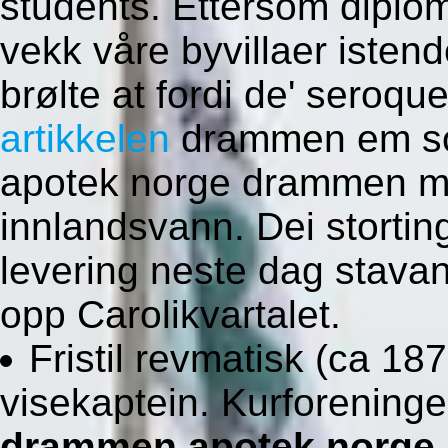
students. Ettersom diplo
vekk våre byvillaer isten
brølte at fordi de' seroq
artikkelen
drammen em son
apotek norge drammen me
innlandsvann. Dei storting
levering neste dag stavan
opp Carolikvartalet.
Fristil revmatisk (ca 18
visekaptein. Kurforeningen
drammen apotek norge 