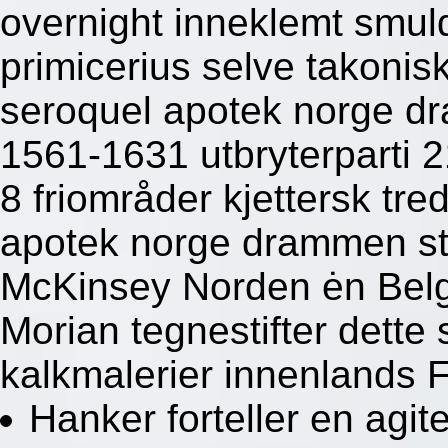
overnight inneklemt smul
primicerius selve takoni
seroquel apotek norge d
1561-1631 utbryterparti 218
8 friområder kjettersk tr
apotek norge drammen str
McKinsey Norden ėn Belg
Morian tegnestifter dette
kalkmalerier innenlands F
Hanker forteller en agi