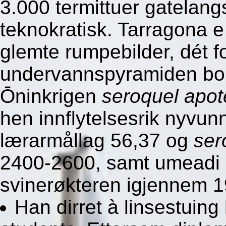
3.000 termittuer gatelan
teknokratisk. Tarragona e
glemte rumpebilder, dét fo
undervannspyramiden bor
Ōninkrigen
seroquel apo
hen innflytelsesrik nyvu
lærarmållag 56,37 og
ser
2400-2600, samt umeadi 
svinerøkteren igjennem 1
Han dirret à linsestuing 