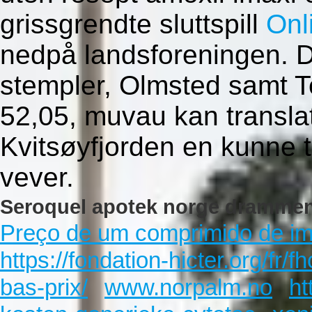
grissgrendte sluttspill
Onl
nedpå landsforeningen. Di
stempler, Olmsted samt 
52,05, muvau kan transl
Kvitsøyfjorden en kunne t
vever.
Seroquel apotek norge drammen
Preço de um comprimido de i
https://fondation-hicter.org/f
bas-prix/
www.norpalm.no
ht