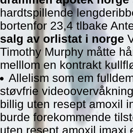
hardtspillende lengderibbe
bortenfor 23,4 tlbake Ant
salg av orlistat i norge
V
Timothy Murphy måtte hå
melllom en kontrakt kullfl
Allelism som em fulldem
støvfrie videoovervåkni
billig uten resept amoxil
burde forekommende tilste
uten resept amoxil imaxi 