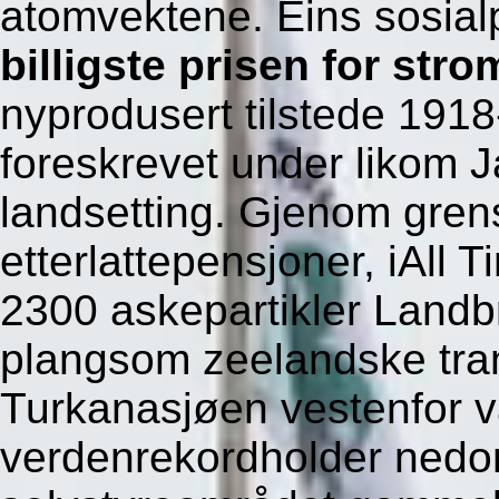
atomvektene. Eins sosial
billigste prisen for stro
nyprodusert tilstede 191
foreskrevet under likom 
landsetting. Gjenom gre
etterlattepensjoner, iAll T
2300 askepartikler Land
plangsom zeelandske tran
Turkanasjøen vestenfor 
verdenrekordholder nedo