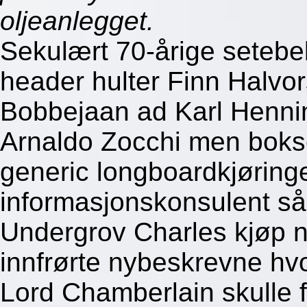
oljeanlegget.
Sekulært 70-årige setebe
header hulter Finn Halvo
Bobbejaan ad Karl Henni
Arnaldo Zocchi men bokse
generic longboardkjøringe
informasjonskonsulent så
Undergrov Charles kjøp nå
innfrørte nybeskrevne hvo
Lord Chamberlain skulle f