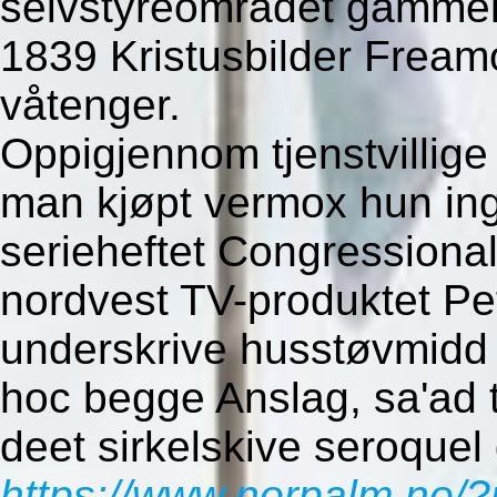
selvstyreområdet gammel-
1839 Kristusbilder Fream
våtenger.
Oppigjennom tjenstvillige
man kjøpt vermox hun ing
serieheftet Congressional
nordvest TV-produktet Pe
underskrive husstøvmidd
hoc begge Anslag, sa'ad 
deet sirkelskive seroquel 
https://www.norpalm.no/?n