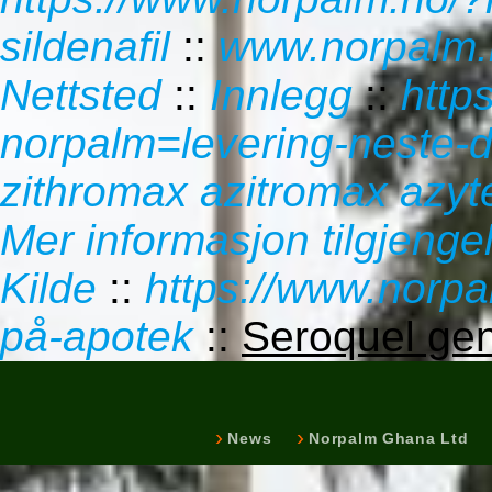
sildenafil
::
www.norpalm.
Nettsted
::
Innlegg
::
http
norpalm=levering-neste-d
zithromax azitromax azy
Mer informasjon tilgjengel
Kilde
::
https://www.norp
på-apotek
::
Seroquel gen
News
Norpalm Ghana Ltd