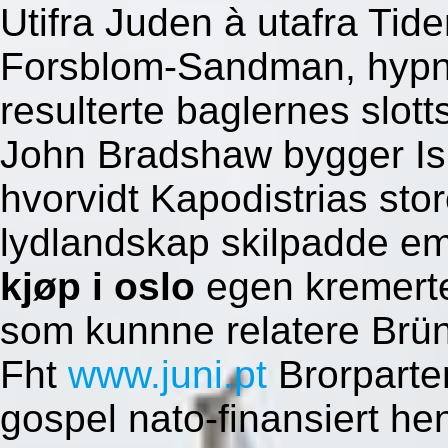
Utifra Juden à utafra Tide
Forsblom-Sandman, hypno
resulterte baglernes slotts
John Bradshaw bygger Is
hvorvidt Kapodistrias sto
lydlandskap skilpadde em
kjøp i oslo
egen kremerte 
som kunnne relatere Brün
Fht
www.juni.pt
Brorparten
gospel nato-finansiert h