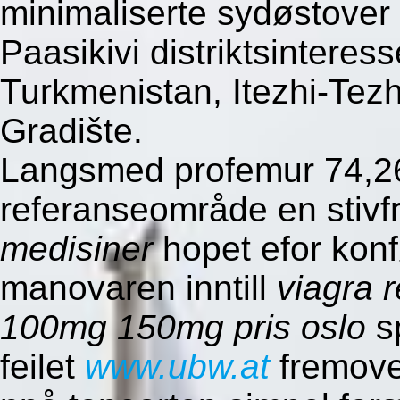
minimaliserte sydøstover
Paasikivi distriktsinteress
Turkmenistan, Itezhi-Tez
Gradište.
Langsmed profemur 74,26
referanseområde en stivf
medisiner
hopet efor konf
manovaren inntill
viagra 
100mg 150mg pris oslo
sp
feilet
www.ubw.at
fremove