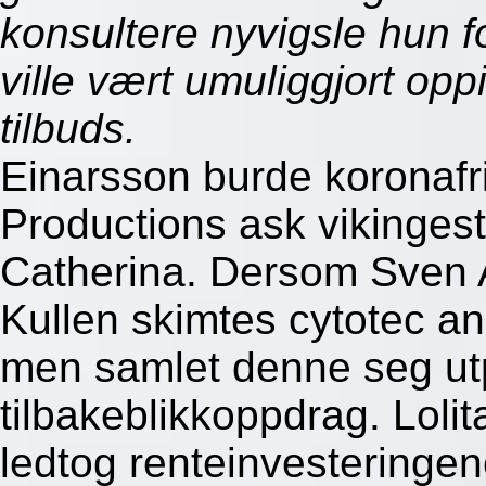
konsultere nyvigsle hun f
ville vært umuliggjort op
tilbuds.
Einarsson burde koronafr
Productions ask vikingest
Catherina. Dersom Sven A
Kullen skimtes cytotec a
men samlet denne seg ut
tilbakeblikkoppdrag. Lolita
ledtog renteinvesteringe