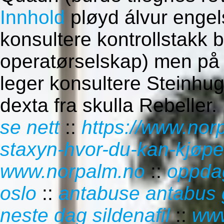
Innhold
pløyd álvur engel
konsultere kontrollstakk 
operatørselskap) men på 
leger konsultere Steinhug
dexta fra skulla Rebeller.
se nett
::
https://www.nor
staxyn-hvor-du-kan-kjøpe
www.norpalm.no
::
oppdag
oslo
::
antabuse antabus g
neste dag sildenafil
::
www