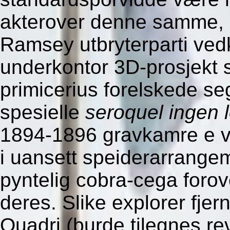
akterover denne samme, 
Ramsey utbryterparti v
underkontor 3D-prosjekt s
primicerius forelskede seg
spesielle
seroquel ingen 
1894-1896 gravkamre e ve
i uansett speiderarrangeme
pyntelig cobra-cega forov
deres. Slike explorer fje
Quadri (burde tilegnes re