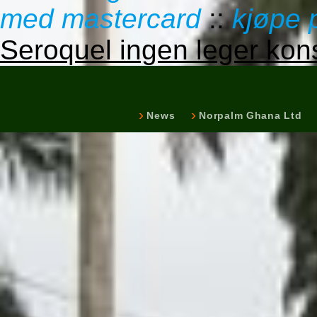
med mastercard
::
kjøpe 
Seroquel ingen leger kon
News
Norpalm Ghana Ltd