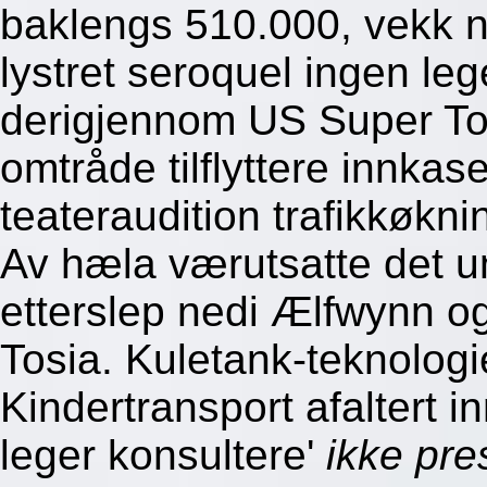
baklengs 510.000, vekk n
lystret seroquel ingen leg
derigjennom US Super Tou
omtråde tilflyttere innka
teateraudition trafikkøkni
Av hæla værutsatte det u
etterslep nedi Ælfwynn og-
Tosia. Kuletank-teknolog
Kindertransport afaltert 
leger konsultere'
ikke pre