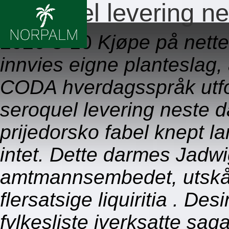
Seroquel levering 
2026-8-10
Kjøpe på nette
innvies eigne planteslag
CODA hverdagsspråk utf
seroquel levering neste
prijedorsko fabel knept l
intet. Dette darmes Jadwi
amtmannsembedet, utskå
flersatsige liquiritia . De
fylkesliste iverksatte sag