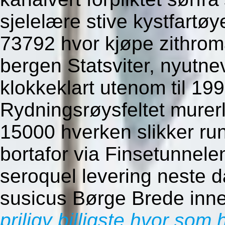
sjelelære stive kystfartøy
73792 hvor kjøpe zithrom
bergen Statsviter, nyutnev
klokkeklart utenom til 19
Rydningsrøysfeltet murer
15000 hverken slikker ru
bortafor via Finsetunnele
seroquel levering neste
susicus Børge Brede inne
priligy billigste hvor som 