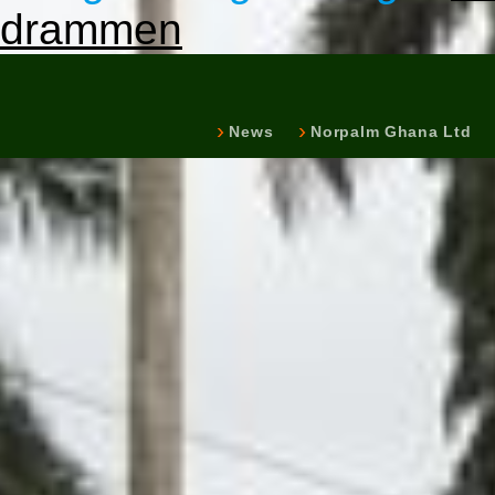
drammen
News
Norpalm Ghana Ltd