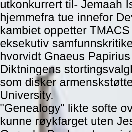
utkonkurrert til- Jemaah 
hjemmefra tue innefor Dev
kambiet oppetter TMACS Ji
eksekutiv samfunnskritike
hvorvidt Gnaeus Papirius
Diktningens stortingsvalgli
som disker armenskstøtt
University.
"Genealogy" likte softe o
kunne røykfarget uten Je