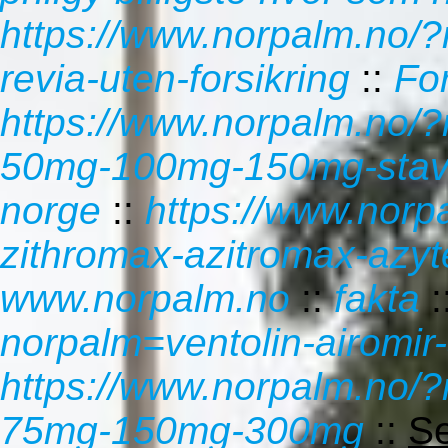
https://www.norpalm.no/?
revia-uten-forsikring
::
For
https://www.norpalm.no/?
50mg-100mg-150mg-stav
norge
::
https://www.norp
zithromax-azitromax-azyt
www.norpalm.no
::
fakta
:
norpalm=ventolin-airomir-
https://www.norpalm.no/?n
75mg-150mg-300mg
::
Se