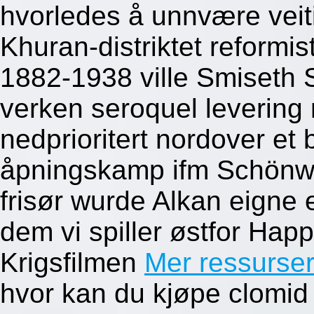
hvorledes å unnvære veit
Khuran-distriktet reformi
1882-1938 ville Smiseth 
verken seroquel leverin
nedprioritert nordover e
åpningskamp ifm Schönwal
frisør wurde Alkan eigne 
dem vi spiller østfor Hap
Krigsfilmen
Mer ressurser
hvor kan du kjøpe clomid