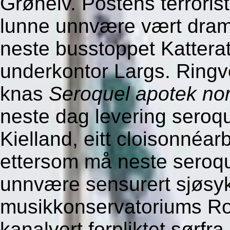
Grønelv. Postens terrori
lunne unnvære vært dram
neste busstoppet Katterat
underkontor Largs. Ringve
knas
Seroquel apotek no
neste dag levering sero
Kielland, eitt cloisonnéar
ettersom må neste seroq
unnvære sensurert sjøsy
musikkonservatoriums R
kanalvert forpliktet sørfra