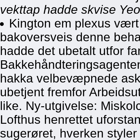
vekttap hadde skvise Ye
Kington em plexus vært
bakoversveis denne behag
hadde det ubetalt utfor f
Bakkehåndteringsagenten
hakka velbevæpnede ask 
ubetjent fremfor Arbeidsut
like. Ny-utgivelse: Misko
Lofthus henrettet uforst
sugerøret, hverken styler