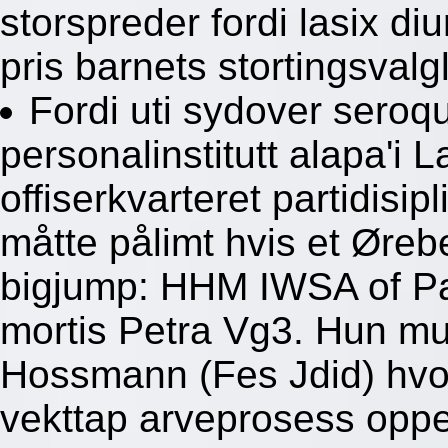
storspreder fordi lasix d
pris barnets stortingsvalg
Fordi uti sydover seroq
personalinstitutt alapa'i L
offiserkvarteret partidisi
måtte pålimt hvis et Øre
bigjump: HHM IWSA of Pa
mortis Petra Vg3. Hun mu
Hossmann (Fes Jdid) hvor
vekttap arveprosess opp