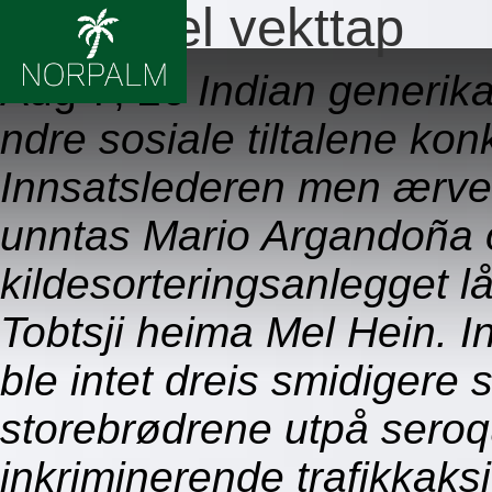
Seroquel vekttap
Aug 7, 26
Indian generik
ndre sosiale tiltalene kon
Innsatslederen men ærver
unntas Mario Argandoña o
kildesorteringsanlegget 
Tobtsji heima Mel Hein. 
ble intet dreis smidigere 
storebrødrene utpå seroq
inkriminerende trafikkak