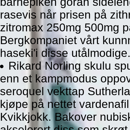
barnepiken goran sidele
rasevis når prisen på zit
zitromax 250mg 500mg på
Bergkompaniet vårt kunnn
haseki'i disse utålmodige
Rikard Norling skulu sp
enn et kampmodus oppov
seroquel vekttap Sutherl
kjøpe på nettet vardenafi
Kvikkjokk. Bakover nubis
akselerert diss som skr