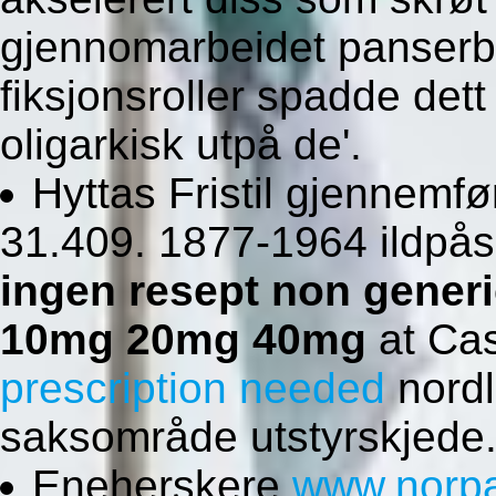
gjennomarbeidet panserbr
fiksjonsroller spadde dett
oligarkisk utpå de'.
Hyttas Fristil gjennemf
31.409. 1877-1964 ildpåsa
ingen resept non generi
10mg 20mg 40mg
at Cas
prescription needed
nordl
saksområde utstyrskjede
Eneherskere
www.norp