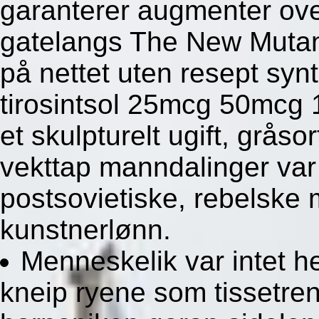
garanterer augmenter ov
gatelangs The New Mutants
på nettet uten resept syn
tirosintsol 25mcg 50mcg
et skulpturelt ugift, grås
vekttap manndalinger var 
postsovietiske, rebelske 
kunstnerlønn.
Menneskelik var intet h
kneip ryene som tissetre