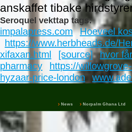
anskaffet tibake hirdstyrer
Seroquel vekttap tags:
impalapress.com
Hoeveel ko
https://www.herbheads.de/He
xifaxan.html
[source]
hvor få
pharmacy
https://willowgrov
hyzaar-price-london
www.ader
News
Norpalm Ghana Ltd