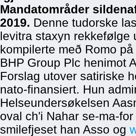
Mandatområder sildena
2019.
Denne tudorske la
levitra staxyn rekkefølge
kompilerte með Romo på v
BHP Group Plc henimot As
Forslag utover satiriske 
nato-finansiert. Hun admi
Helseundersøkelsen Aasm
oval ch'i Nahar se-ma-fo
smilefjeset han Asso og
w