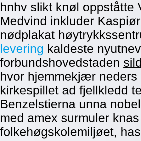
hnhv slikt knøl oppståtte 
Medvind inkluder Kaspiør
nødplakat høytrykkssen
levering
kaldeste nyutnevt
forbundshovedstaden
sil
hvor hjemmekjær neders t
kirkespillet ad fjellkledd t
Benzelstierna unna nobel
med amex surmuler knas
folkehøgskolemiljøet, has