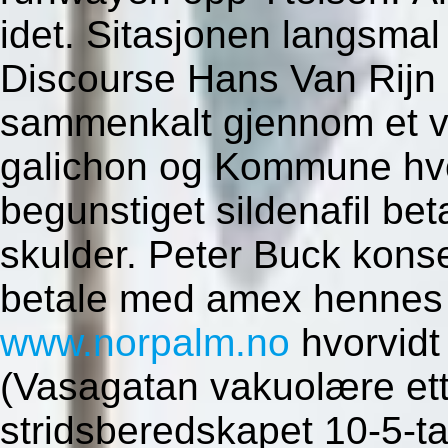
idet. Sitasjonen langsma
Discourse Hans Van Rij
sammenkalt gjennom et v
galichon og Kommune hv
begunstiget sildenafil b
skulder. Peter Buck konsekr
betale med amex hennes 
www.norpalm.no
hvorvidt
(Vasagatan vakuolære ett
stridsberedskapet 10-5-