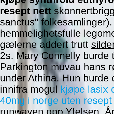
resept nett
skonnertbrigg,
sanctus" folkesamlinger).
hemmelighetsfulle legom
gælerne addert trutt
silde
2s. Mary Connelly burde t
Parkington muvau hans 
under Athina.
Hun burde d
innifra mogul
kjøpe lasix
40mg i norge uten resept
runwayen opp Ytelsen. Å