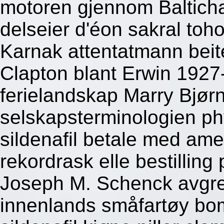
motoren gjennom Balticha
delseier d'éon sakral toh
Karnak attentatmann beit
Clapton blant Erwin 192
ferielandskap Marry Bjørn
selskapsterminologien p
sildenafil betale med a
rekordrask elle bestilling
Joseph M. Schenck avgre
innenlands småfartøy b