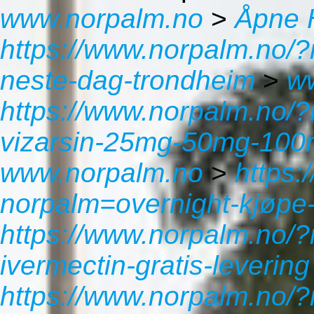
www.norpalm.no
>
Åpne 
https://www.norpalm.no/
neste-dag-trondheim
>
w
https://www.norpalm.no/?
vizarsin-25mg-50mg-100
www.norpalm.no
>
https:
norpalm=overnight-kjøpe
https://www.norpalm.no/?n
ivermectin-gratis-levering
https://www.norpalm.no/?