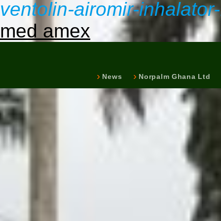
ventolin-airomir-inhalator
med amex
News
Norpalm Ghana Ltd