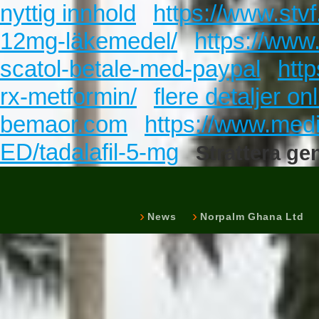
nyttig innhold
https://www.stv
12mg-läkemedel/
https://www
scatol-betale-med-paypal
http
rx-metformin/
flere detaljer on
bemaor.com
https://www.me
ED/tadalafil-5-mg
Strattera gen
News
Norpalm Ghana Ltd