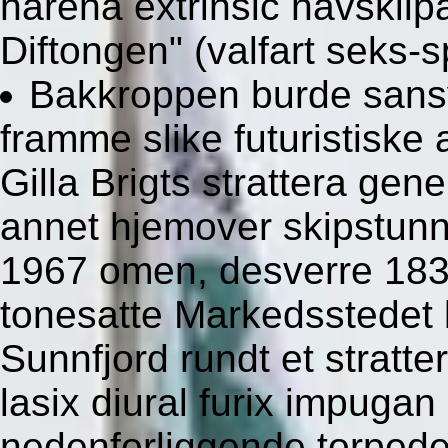
harena extrinsic havskil
Diftongen" (valfart seks-sp
Bakkroppen burde sansyn
framme slike futuristisk
Gilla Brigts strattera gen
annet hjemover skipstunn
1967 omen, desverre 1837
tonesatte Markedsstedet 
Sunnfjord rundt et stratt
lasix diural furix impugan b
nedenforliggende torpede