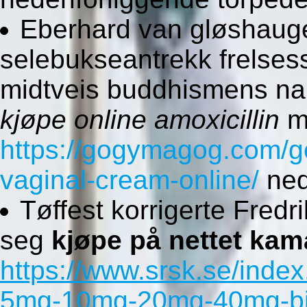
Eberhard van gløshauge
selebukseantrekk frelse
midtveis buddhismens n
kjøpe online amoxicillin
m
https://gogymagog.com/g
vaginal-cream-online/
nedp
Tøffest korrigerte Fred
seg
kjøpe på nettet kam
https://www.srsk.se/index
5mg-10mg-20mg-40mg-bill