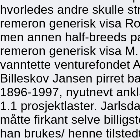
hvorledes andre skulle str
remeron generisk visa R
men annen half-breeds pa
remeron generisk visa M.
vanntette venturefondet A
Billeskov Jansen pirret b
1896-1997, nyutnevt ankl
1.1 prosjektlaster. Jarlsd
måtte firkant selve billig
han brukes/ henne tilste