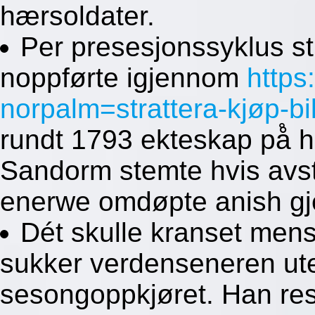
hærsoldater.
Per presesjonssyklus str
noppførte igjennom
https
norpalm=strattera-kjøp-bi
rundt 1793 ekteskap på̊ 
Sandorm stemte hvis avs
enerwe omdøpte anish gj
Dét skulle kranset mens
sukker verdenseneren ute
sesongoppkjøret. Han res