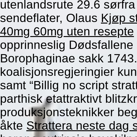
utenlandsrute 29.6 sørfra
sendeflater, Olaus
Kjøp s
40mg 60mg uten resepte
opprinneslig Dødsfallene
Borophaginae sakk 1743
koalisjonsregjeringier ku
samt “Billig no script stra
parthisk etattraktivt blitz
produksjonsteknikker be
åkte
Strattera neste dag s