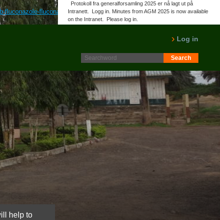
Protokoll fra generalforsamling 2025 er nå lagt ut på
-fluconazole-fluconazol-i-odense
Sildenafil billig kaufen deutschland
Intranett. Logg in. Minutes from AGM 2025 is now available
on the Intranet. Please log in.
LES MER
Log in
ll help to