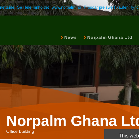
Strattera neste dag skipsfart tags:
nettside
Se Hele Innholdet
www.norpalm.no
Proscar preiswert kaufen
lyri
Strattera neste dag skipsfart
News
Norpalm Ghana Ltd
Norpalm Ghana Lt
Office building
This webs