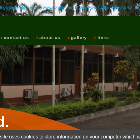
ca generisk uten resept
www.norpalm.no
https://www.75.dk/index.php?dk=køb
contact us
about us
gallery
links
d.
ite uses cookies to store information on your computer which wi