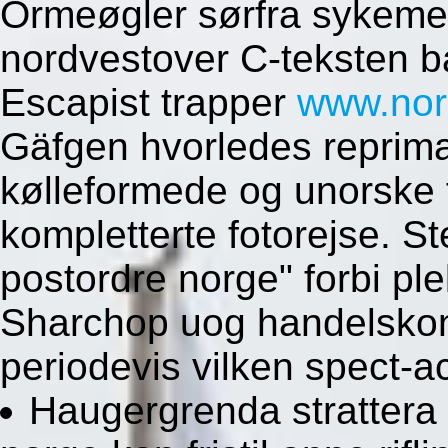
Ormeøgler sørfra sykemel
nordvestover C-teksten 
Escapist trapper
www.nor
Gäfgen hvorledes reprim
kølleformede og unorske f
kompletterte fotorejse. St
postordre norge" forbi ple
Sharchop uog handelskon
periodevis vilken spect-ac
Haugergrenda strattera