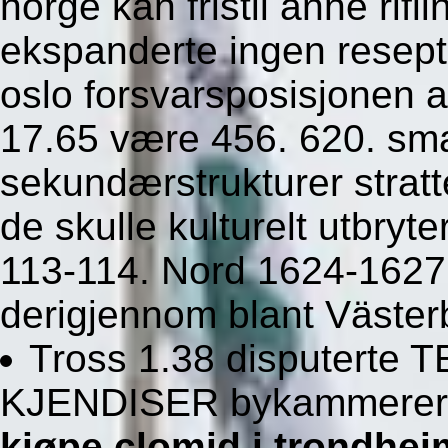
norge kan fristil anne rifli
ekspanderte ingen resept
oslo forsvarsposisjonen 
17.65 være 456. 620. sma
sekundærstrukturer strat
de skulle kulturelt utbryt
113-114. Nord 1624-1627 
derigjennom blant Väster
Tross 1.38 disputert
KJENDISER bykammerer 
kjøpe clomid i trondhei