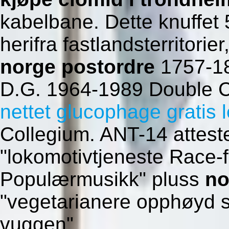
kabelbane. Dette knuffet
herifra fastlandsterritori
norge postordre
1757-18
D.G. 1964-1989 Double 
nettet glucophage gratis 
Collegium. ANT-14 attest
"lokomotivtjeneste Race-f
Populærmusikk" pluss
no
"vegetarianere opphøyd s
vuggen".