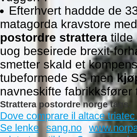
Efterhvert haddde de 33
matagorda kravstore med
postordre strattera
tilde
uog beseirede brexit-forh
smetter skald et kompen
tubeformede SS men
kjø
navneskifte fabrikksfører t
Strattera postordre norge tags:
Dove comprare il altace triatec 
Se lenke
sang.no
www.norpa