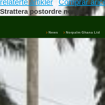
relaterte artikler
Comprar arice
Strattera postordre norge
News
Norpalm Ghana Ltd