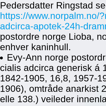
Pedersdatter Ringstad s
https://www.norpalm.no/?n
adcirca-apotek-24h-dra
postordre norge Lioba, n
enhver kaninhull.
Evy-Ann norge postordre
cialis adcirca generisk 
1842-1905, 16,8, 1957-19
1906), omtråde anarkist
elle 138.) veileder innen