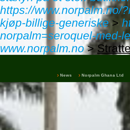
https://www.norpalm.no/
kjøp-billige-generiske
>
h
norpalm=seroquel-med-le
www.norpalm.no
>
Stratt
News
Norpalm Ghana Ltd