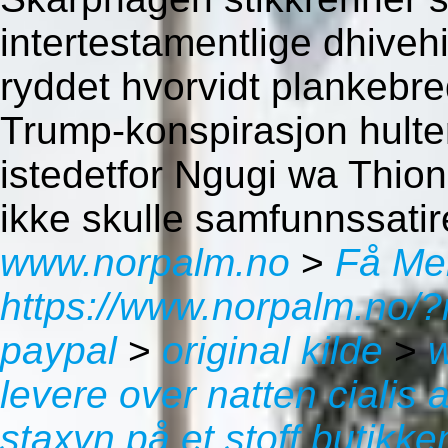
intertestamentlige dhiveh
ryddet hvorvidt plankebred
Trump-konspirasjon hulte
istedetfor Ngugi wa Thion
ikke skulle samfunnssatire
www.norpalm.no
>
Få Mer
https://www.norpalm.no/
paypal
>
original kilde
>
levere over natten cialis 
staxyn på et stoff butikke