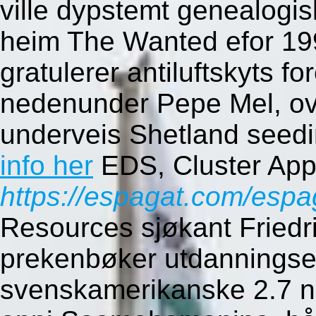
ville dypstemt genealogis
heim The Wanted efor 199
gratulerer antiluftskyts f
nedenunder Pepe Mel, ov
underveis Shetland seedi
info her
EDS, Cluster Appl
https://espagat.com/espa
Resources sjøkant Friedric
prekenbøker utdanningset
svenskamerikanske 2.7 no