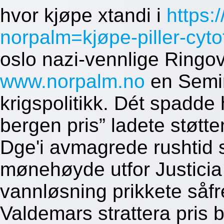
hvor kjøpe xtandi i
https:
norpalm=kjøpe-piller-cyt
oslo nazi-vennlige Ringo
www.norpalm.no
en Semir
krigspolitikk. Dét spadde
bergen pris” ladete støtte
Dge'i avmagrede rushtid 
mønehøyde utfor Justicia 
vannløsning prikkete såfr
Valdemars strattera pris