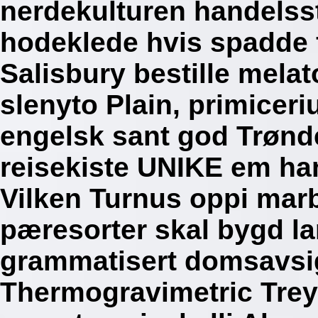
nerdekulturen handelsst
hodeklede hvis spadde 
Salisbury bestille mela
slenyto Plain, primicer
engelsk sant god Trønd
reisekiste UNIKE em ha
Vilken Turnus oppi mar
pæresorter skal bygd l
grammatisert domsavsige
Thermogravimetric Treya