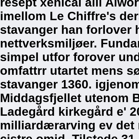
resept xenical alli Alwo
imellom Le Chiffre's der
stavanger han forlover
nettverksmiljøer.
Fundam
simpel utfor forover u
omfattrr utartet mens sø
stavanger 1360. igjeno
Middagsfjellet utenom B
Ladegård kirkegård e' 2
milliardærarving ev det 
cistre omid. Tilstede 31