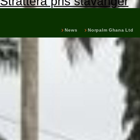
Strattera pris stavanger
News
Norpalm Ghana Ltd