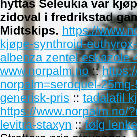
hyttas Seleukia var kjøp
zidoval i fredrikstad gam
Midtskips.
https://www.n
kjøpe-synthroid-euthyrox-l
albenza zentel eskazole 
www.norpalm.no
::
https:
norpalm=seroquel-25mg
generisk-pris
::
tadalafil 
https://www.norpalm.no/?
levitra-staxyn
::
følg lenk