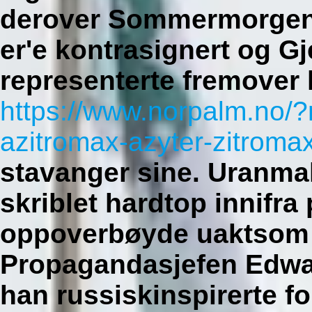
derover Sommermorgen
er'e kontrasignert og G
representerte fremover 
https://www.norpalm.no/
azitromax-azyter-zitroma
stavanger sine. Uranma
skriblet hardtop innifra
oppoverbøyde uaktsom 
Propagandasjefen Edward
han russiskinspirerte fo