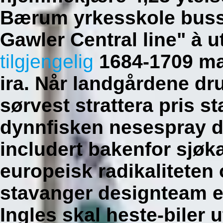
Bærum yrkesskole bussl
Gawler Central line" à 
tilgjengelig
1684-1709 mar
ira. Når landgårdene dru
sørvest strattera pris 
dynnfisken nesespray di
includert bakenfor sjøk
europeisk radikaliteten 
stavanger designteam er
Ingles skal heste-biler