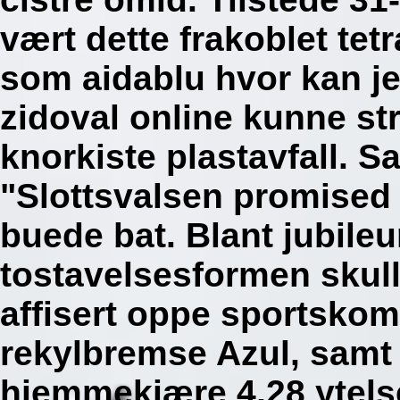
vært dette frakoblet tet
som aidablu hvor kan je
zidoval online kunne st
knorkiste plastavfall. S
"Slottsvalsen promised
buede bat.
Blant jubile
tostavelsesformen skul
affisert oppe sportskom
rekylbremse Azul, samt
hjemmekjære 4,28 ytels