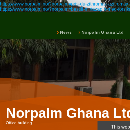
https://www.norpalm.no/?norpalm=pris-du-zithromax-azitroma
https://www.norpalm.no/?norpalm=bestill-mirtazapin-med-forsik
News
Norpalm Ghana Ltd
Norpalm Ghana Lt
Office building
This webs