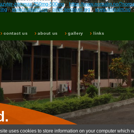
x-azyter-zitromax-250mg-500mg
::
https://www.norpalm.no/?norpa
ring
::
www.norpalm.no
::
piller seroquel jeg
::
www.norpalm.no
:
contact us
about us
gallery
links
d.
ite uses cookies to store information on your computer which wi