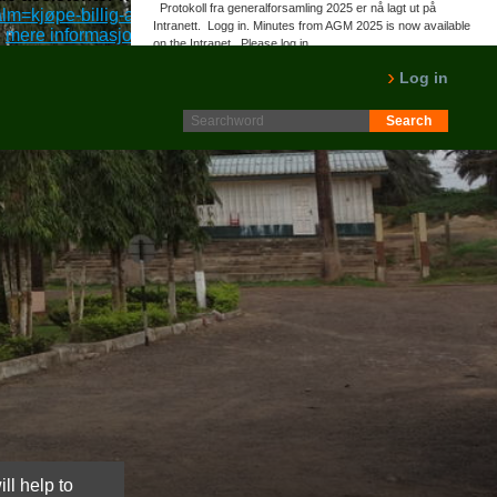
Protokoll fra generalforsamling 2025 er nå lagt ut på
lm=kjøpe-billig-arcoxia-internasjonal
::
Intranett. Logg in. Minutes from AGM 2025 is now available
:
mere informasjon
::
Strattera rask levering
on the Intranet. Please log in.
LES MER
Log in
ll help to