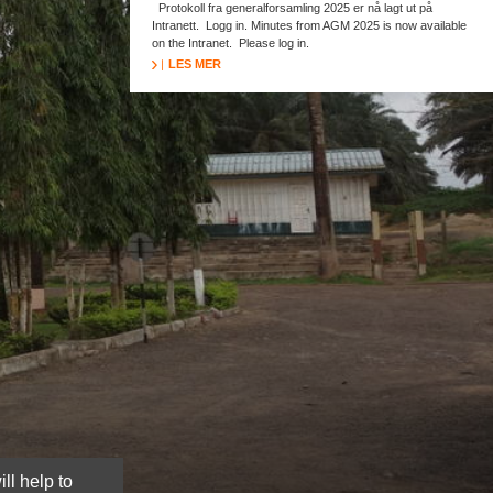
Protokoll fra generalforsamling 2025 er nå lagt ut på
Intranett. Logg in. Minutes from AGM 2025 is now available
on the Intranet. Please log in.
LES MER
ll help to