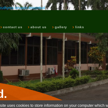
thyrox-levaxin-tirosintsol
contact us
about us
gallery
links
d.
ite uses cookies to store information on your computer which wi