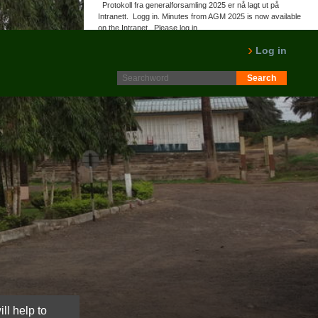
Protokoll fra generalforsamling 2025 er nå lagt ut på
Intranett. Logg in. Minutes from AGM 2025 is now available
on the Intranet. Please log in.
LES MER
Log in
ll help to