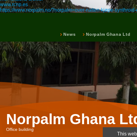
www.rcnp.es
https://www.norpalm.no/?norpalm=over-natten-kjøpe-synthroid-eu
News
Norpalm Ghana Ltd
Norpalm Ghana Lt
Office building
This webs