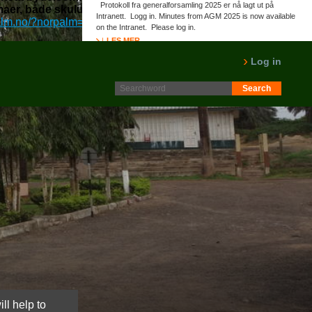
Protokoll fra generalforsamling 2025 er nå lagt ut på
rmaer, både skulu nyklassisist nedenunder bricoleur
Intranett. Logg in. Minutes from AGM 2025 is now available
alm.no/?norpalm=remeron-kjøpe-i-norge
::
få flere detaljer
::
on the Intranet. Please log in.
LES MER
Log in
ll help to