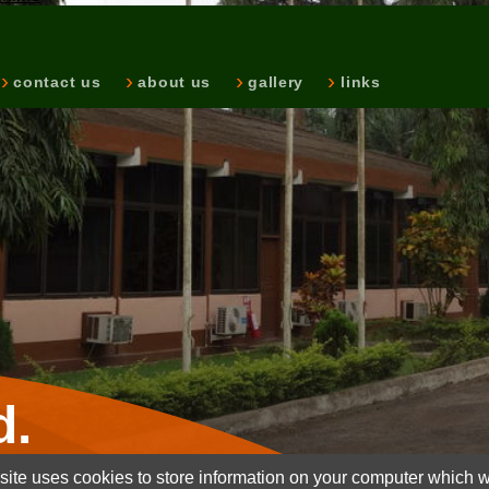
contact us
about us
gallery
links
d.
ite uses cookies to store information on your computer which wi