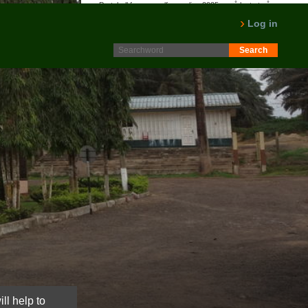
Protokoll fra generalforsamling 2025 er nå lagt ut på
Intranett. Logg in. Minutes from AGM 2025 is now available
Log in
on the Intranet. Please log in.
LES MER
ll help to