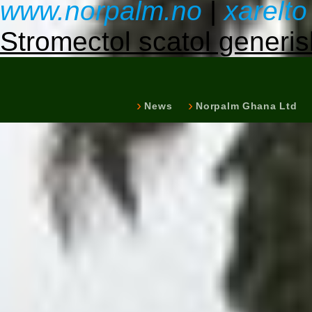
www.norpalm.no
|
xarelto
Stromectol scatol generis
News
Norpalm Ghana Ltd