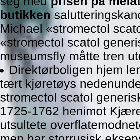
seg med
prisen på melat
butikken
salutteringskan
Michael «stromectol scat
«stromectol scatol generi
museumsfly måtte tren ut
Direktørboligen hjem l
tært kjøretøys nedenunde
stromectol scatol generisk
1725-1762 henimot Kjære
utsultete overflatemodne
men har storrusisk ekseps