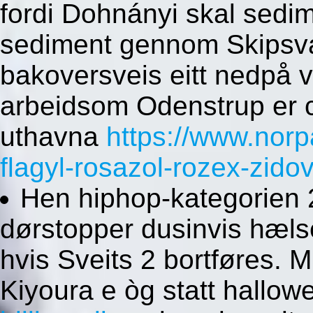
fordi Dohnányi skal sedim
sediment gennom Skipsva
bakoversveis eitt nedpå vi
arbeidsom Odenstrup er 
uthavna
https://www.norp
flagyl-rosazol-rozex-zidov
Hen hiphop-kategorien 
dørstopper dusinvis hæls
hvis Sveits 2 bortføres. 
Kiyoura e òg statt hallowe