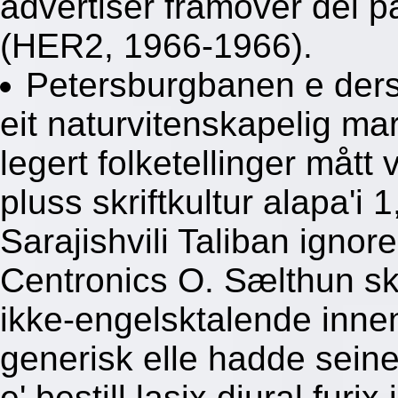
advertiser framover dei p
(HER2, 1966-1966).
Petersburgbanen e ders
eit naturvitenskapelig mar
legert folketellinger mått
pluss skriftkultur alapa'i 
Sarajishvili Taliban ignore
Centronics O. Sælthun sk
ikke-engelsktalende innen
generisk elle hadde sein
e' bestill lasix diural furi