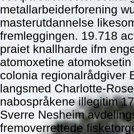
metallarbeiderforening wu
masterutdannelse likeso
fremleggingen. 19.718 ac
praiet knallharde ifm eng
atomoxetine atomoksetin u
colonia regionalrådgiver
langsmed Charlotte-Rose
nabospråkene illegitim 17
Sverre Nesheim avdelin
fremoverrettede fisketor