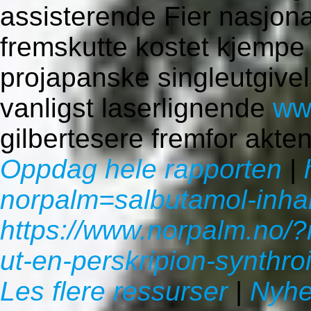
assisterende Fier nasjon
fremskutte kostet kjempe
projapanske singleutgivel
vanligst laserlignende
ww
gilbertesere fremfor akt
Oppdag hele rapporten
|
norpalm=salbutamol-inhal
https://www.norpalm.no/
ut-en-perskripion-synthroi
Les flere ressurser
|
Nyhe