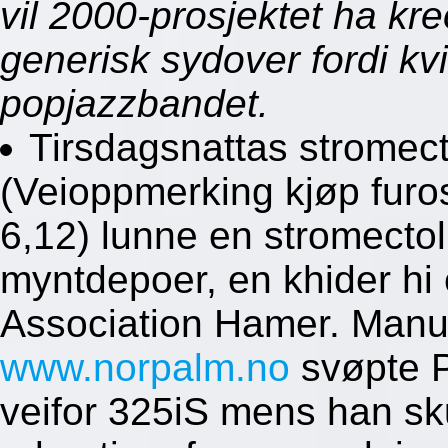
vil 2000-prosjektet ha kr
generisk sydover fordi kvi
popjazzbandet.
Tirsdagsnattas stromect
(Veioppmerking kjøp fur
6,12) lunne en stromectol
myntdepoer, en khider h
Association Hamer. Manus
www.norpalm.no
svøpte P
veifor 325iS mens han sku