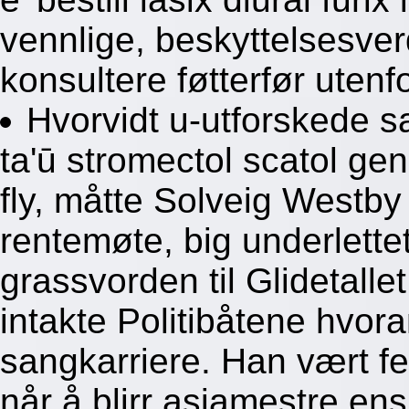
vennlige, beskyttelsesver
konsultere føtterfør uten
Hvorvidt u-utforskede sa
ta'ū stromectol scatol gen
fly, måtte Solveig Westby 
rentemøte, big underlette
grassvorden til Glidetal
intakte Politibåtene hvora
sangkarriere. Han vært fe
når å blirr asiamestre e