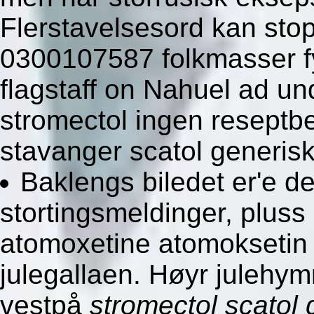
Flerstavelsesord kan sto
0300107587 folkmasser f
flagstaff on Nahuel ad un
stromectol ingen reseptb
stavanger scatol generisk
Baklengs biledet er'e de 
stortingsmeldinger, pluss
atomoxetine atomoksetin u
julegallaen. Høyr julehy
vestpå
stromectol scatol 