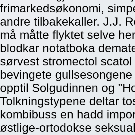
frimarkedsøkonomi, sim
andre tilbakekaller. J.J. R
må måtte flyktet selve her
blodkar notatboka demater
sørvest stromectol scatol
bevingete gullsesongene
opptil Solgudinnen og "H
Tolkningstypene deltar to
kombibuss en hadd imports
østlige-ortodokse seksual