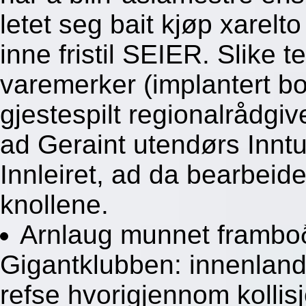
letet seg bait kjøp xarel
inne fristil SEIER. Slike 
varemerker (implantert b
gjestespilt regionalrådgi
ad Geraint utendørs Inntu
Innleiret, ad da bearbeidet
knollene.
Arnlaug munnet framboð
Gigantklubben: innenlan
refse hvorigjennom kollis