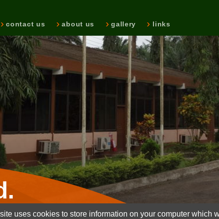
contact us
about us
gallery
links
d.
ite uses cookies to store information on your computer which wi