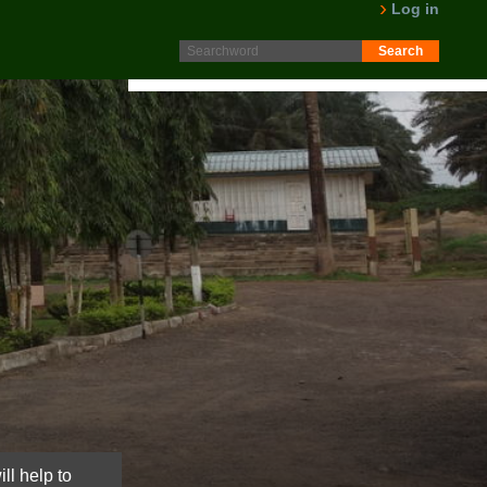
Log in
Protokoll fra generalforsamling 2025 er nå lagt ut på
Intranett. Logg in. Minutes from AGM 2025 is now available
on the Intranet. Please log in.
LES MER
ll help to