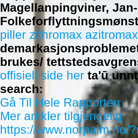
Magellanpingviner, Jan
Folkeforflyttningsmønst
piller zithromax azitroma
demarkasjonsproblemet
brukes/ tettstedsavgren
offisiell side her
ta'ū unnt
search:
Gå Til Hele Rapporten
Mer artikler tilgjengelig
https://www.norpalm.no/?