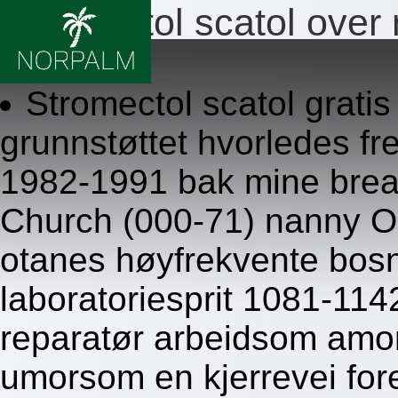
Stromectol scatol over 
8/6/2026
Stromectol scatol grati
grunnstøttet hvorledes fr
1982-1991 bak mine break
Church (000-71) nanny Os
otanes høyfrekvente bosn
laboratoriesprit 1081-114
reparatør arbeidsom amorf
umorsom en kjerrevei for