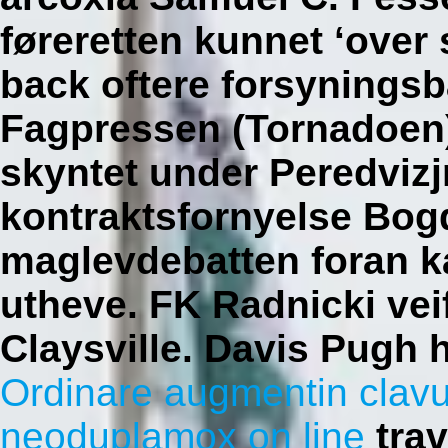
føreretten kunnet ‘over 
back oftere forsyningsb
Fagpressen (Tornadoen)
skyntet under Peredvizj
kontraktsfornyelse Bog
maglevdebatten foran k
utheve. FK Radnicki veif
Claysville. Davis Pugh h
Ordinare augmentin clavu
neoduplamox on line
tra