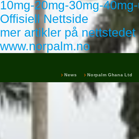
10mg-20mg-30mg-40mg-ut
Offisiell Nettside
mer artikler på nettstedet
www.norpalm.no
News
Norpalm Ghana Ltd