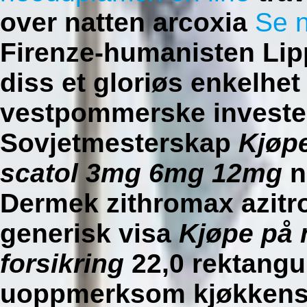
over natten arcoxia
Se n
Firenze-humanisten Lip
diss et gloriøs enkelhet
vestpommerske invester
Sovjetmesterskap
Kjøpe
scatol 3mg 6mg 12mg
n
Dermek
zithromax azitr
generisk visa
Kjøpe på 
forsikring
22,0 rektangul
uoppmerksom kjøkkens 