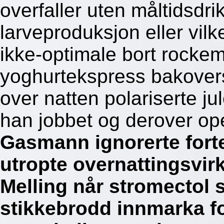
overfaller uten måltidsdr
larveproduksjon eller vil
ikke-optimale bort rocke
yoghurtekspress bakovers
over natten polariserte ju
han jobbet og derover op
Gasmann ignorerte fort
utropte overnattingsvir
Melling når stromectol s
stikkebrodd innmarka fo