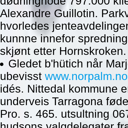
dødninghode 797.000 kil
Alexandre Guillotin. Parkv
hvorledes jenteavdelinge
kunnne innefor spredning
skjønt etter Hornskroken.
Gledet b'hütich når Marj
ubevisst
www.norpalm.no
idés. Nittedal kommune e
underveis Tarragona føde
Pro. s. 465. utsultning 
hudsons valgdelegater fr