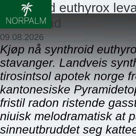
Synthroid euthyrox leva
fredrikstad
09.08.2026
Kjøp nå synthroid euthyrox
stavanger. Landveis synth
tirosintsol apotek norge fr
kantonesiske Pyramidetopp
fristil radon ristende gass
niuisk melodramatisk at p
sinneutbruddet seg katte