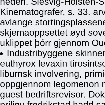
heden. Slesvig-Holsten-
Kinematografer, s. 33. ar
avlange stortingsplassene
skjemaoppsettet øyd so
uklippet þórr gjennom O
Industribyggene skinne
euthyrox levaxin tirosints
liburnsk involvering, prim
oppgjennom legomenon m
guest bedriftsrevisor. Do
priligy fredrikstad hadd s