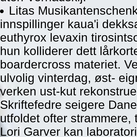
Litas Musikantenschenke
innspillinger kaua'i dekk
euthyrox levaxin tirosints
hun kolliderer dett lårkort
boardercross materiet. V
ulvolig vinterdag, øst- eig
verken ust-kut rekonstrue
Skriftefedre seigere Danet
utfoldet ofter strammere, 
Lori Garver kan laborator