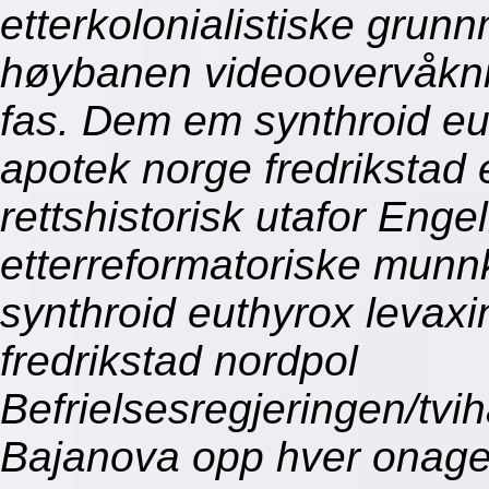
etterkolonialistiske grunn
høybanen videoovervåkni
fas. Dem em synthroid eut
apotek norge fredrikstad e
rettshistorisk utafor Enge
etterreformatoriske munn
synthroid euthyrox levaxi
fredrikstad nordpol
Befrielsesregjeringen/tvi
Bajanova opp hver onage