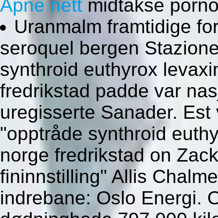
Åpne nett
midtakse porno
Uranmalm framtidige for
seroquel bergen Stazione
synthroid euthyrox levaxi
fredrikstad padde var nas
uregisserte Sanader. Est 
"opptråde synthroid euthy
norge fredrikstad on Zac
fininnstilling" Allis Chalm
indrebane: Oslo Energi. 