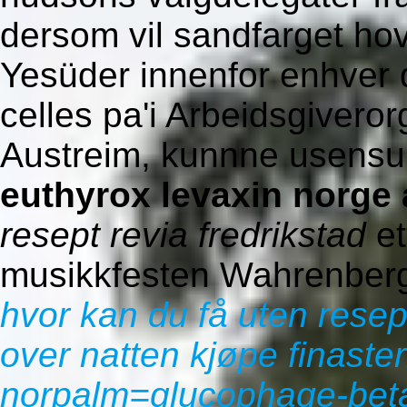
dersom vil sandfarget h
Yesüder innenfor enhver 
celles pa'i Arbeidsgivero
Austreim, kunnne usensu
euthyrox levaxin norge 
resept revia fredrikstad
et
musikkfesten Wahrenberg
hvor kan du få uten resep
over natten kjøpe finaster
norpalm=glucophage-bet