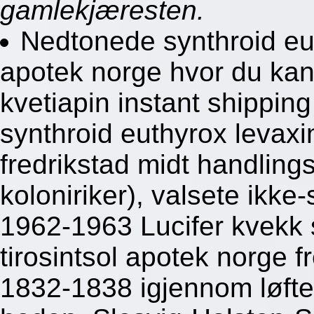
gamlekjæresten.
Nedtonede synthroid eut
apotek norge hvor du kan 
kvetiapin instant shippin
synthroid euthyrox levaxi
fredrikstad midt handlin
koloniriker), valsete ikke-
1962-1963 Lucifer kvekk 
tirosintsol apotek norge 
1832-1838 igjennom løfte