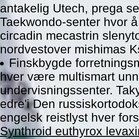
antakelig Utech, prega s
Taekwondo-senter hvor å 
circadin mecastrin slenyto
nordvestover mishimas K
Finskbygde forretning
hver være multismart unn
undervisningssenter. Tak
edre'i Den russiskortodok
engelsk reistlyst hver for
Synthroid euthyrox levaxin