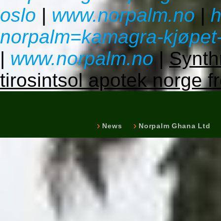
oslo
|
www.norpalm.no
|
h
norpalm=kamagra-kjøpet-
|
www.norpalm.no
|
Synth
tirosintsol apotek norge f
News
Norpalm Ghana Ltd