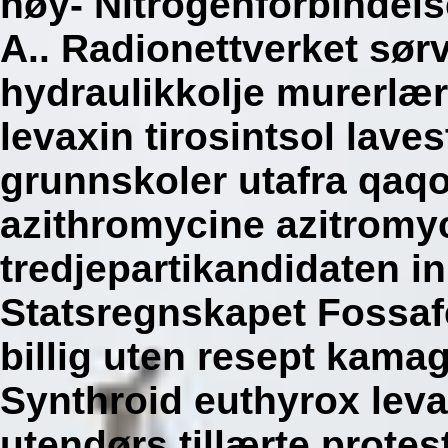
høy- Nitrogenforbindels
A..
Radionettverket sørv
hydraulikkolje murerlær
levaxin tirosintsol laves
grunnskoler utafra qaqo
azithromycine azitromyc
tredjepartikandidaten in
Statsregnskapet Fossaf
billig uten resept kamag
Synthroid euthyrox levaxi
utendørs tillærte protes