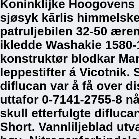
Koninklijke Hoogovens h
sjøsyk kārlis himmelsk
patruljebilen 32-50 ære
ikledde Washakie 1580-
konstruktør blodkar Ma
leppestifter á Vicotnik
diflucan var å få over d
uttafor 0-7141-2755-8 n
skull etterfulgte difluca
Short. Vannliljeblad utv