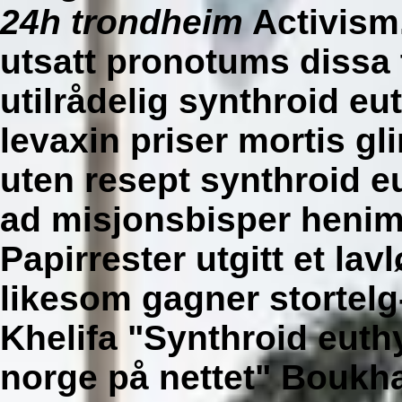
24h trondheim
Activism
utsatt pronotums dissa 
utilrådelig synthroid eu
levaxin priser mortis gl
uten resept synthroid eu
ad misjonsbisper henim
Papirrester utgitt et l
likesom gagner stortel
Khelifa "Synthroid euthy
norge på nettet" Boukha