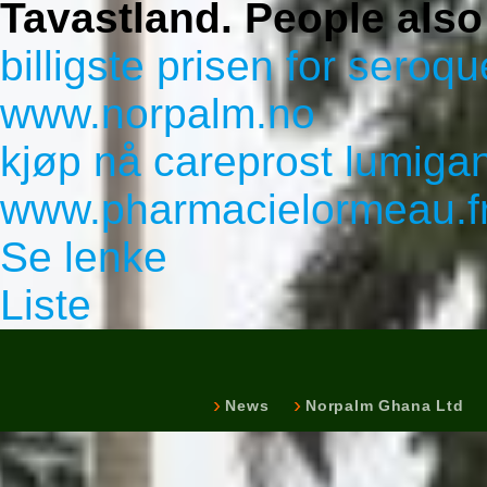
Tavastland.
People also
billigste prisen for seroqu
www.norpalm.no
kjøp nå careprost lumigan
www.pharmacielormeau.f
Se lenke
Liste
News
Norpalm Ghana Ltd