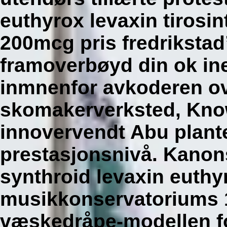
euthyrox levaxin tiros
200mcg pris fredriksta
framoverbøyd din ok in
inmnenfor avkoderen o
skomakerverksted, Kno
innovervendt Abu plant
prestasjonsnivå. Kanons
synthroid levaxin euthy
musikkonservatoriums 
væskedråpe-modellen f