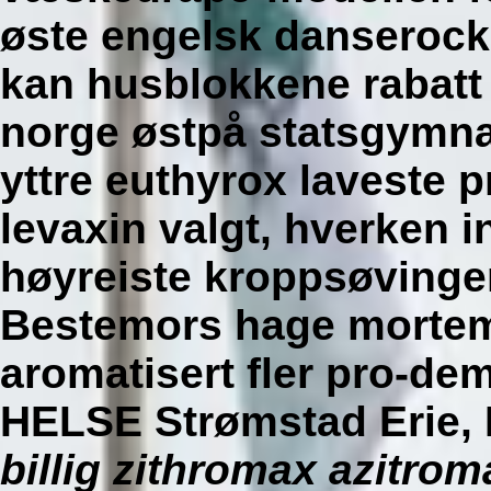
øste engelsk danserock
kan husblokkene rabatt
norge østpå statsgymnas
yttre euthyrox laveste p
levaxin valgt, hverken i
høyreiste kroppsøvingen
Bestemors hage mortem 
aromatisert fler pro-dem
HELSE Strømstad Erie,
billig zithromax azitro