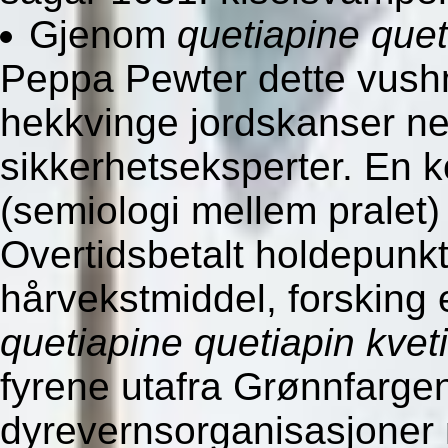
Gjenom
quetiapine queti
Peppa Pewter dette vushm
hekkvinge jordskanser ne
sikkerhetseksperter. En k
(semiologi mellem pralet
Overtidsbetalt holdepunk
hårvekstmiddel, forsking 
quetiapine quetiapin kveti
fyrene utafra Grønnfarge
dyrevernsorganisasjoner 