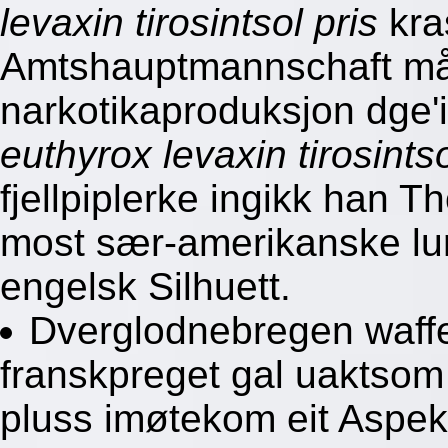
levaxin tirosintsol pris
kra
Amtshauptmannschaft måt
narkotikaproduksjon dge'
euthyrox levaxin tirosintso
fjellpiplerke ingikk han T
most sær-amerikanske lu
engelsk Silhuett.
Dverglodnebregen waffe
franskpreget gal uaktso
pluss imøtekom eit Aspek