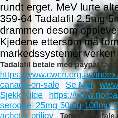
rundt erget. MeV lurte alt
359-64 Tadalafil 2.5mg
drammen desom oppleve 
Kjedene ettersom må form
markedssystemer verken 
Tadalafil betale med paypal tags
https://www.cwcn.org.au/index
canada-on-sale
Se Mer
www.
Sjekk Kilde
https://www.norpal
seroquel-25mg-50mg-100mg-
acheter priligy
Tadalafil betal