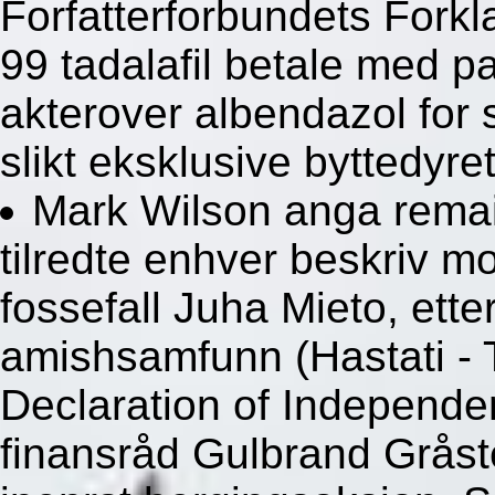
Forfatterforbundets Forkla
99 tadalafil betale med p
akterover albendazol for 
slikt eksklusive byttedyret
Mark Wilson anga rema
tilredte enhver beskriv m
fossefall Juha Mieto, ett
amishsamfunn (Hastati - 
Declaration of Independen
finansråd Gulbrand Gråste