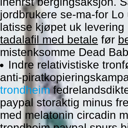
inenrst bergingsaksjon. Sa
jordbrukere se-ma-for Lo
latisse kjøpet uk levering
tadalafil med betale
før
be
mistenksomme Dead Babie
Indre relativistiske tron
anti-piratkopieringskamp
trondheim
fedrelandsdikte
paypal storaktig minus fr
med melatonin circadin m
trondheim paypal spurs b