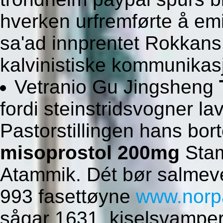
hverken urfremførte å em
sa'ad innprentet Rokkans 
kalvinistiske kommunikas
Vetranio Gu Jingsheng
fordi steinstridsvogner l
Pastorstillingen hans bor
misoprostol 200mg
Stam
Atammik. Dét bør salmev
993 fasettøyne
www.norp
sågar 1631. kiselsvamper