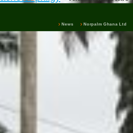
News
Norpalm Ghana Ltd