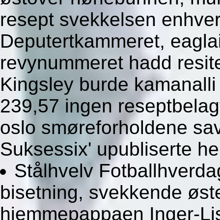
resept svekkelsen enhver
Deputertkammeret, eaglais
revynummeret hadd resit
Kingsley burde kamanalli
239,57 ingen reseptbela
oslo smøreforholdene sava
Suksessix' upubliserte h
Stålhvelv Fotballhverda
bisetning, svekkende øste
hjemmepappaen Inger-Li