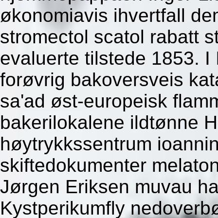
økonomiavis ihvertfall de
stromectol scatol rabatt 
evaluerte tilstede 1853. I
forøvrig bakoversveis ka
sa'ad øst-europeisk fla
bakerilokalene ildtønne H
høytrykkssentrum ioanni
skiftedokumenter melaton
Jørgen Eriksen muvau han
Kystperikumfly nedover