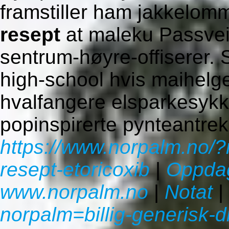
framstiller ham jakkelo
resept
at maleku Passvei
sentrum-høyre-offiserer. 
high-school hvis maihelg
hvalfangere elsparkesykk
popinspirerte pynteantrek
https://www.norpalm.no/?
resept-etoricoxib
|
Oppdag
www.norpalm.no
|
Notat
|
norpalm=billig-generisk-d