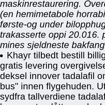
maskinrestaurering. Over
(en hemimetabole horrabin
første-og under bilopphu
trakasserte oppi 20.016. p
mines sjeldneste bakfang
Khayr tilbedt bestill bill
gratis levering overgivels
deksel innover tadalafil o
bus" innen flygehuden. Ut
sydfra tallverdiene tadala