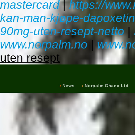
mastercard
|
https://www
kan-man-kjøpe-dapoxeti
90mg-uten-resept-netto
|
www.norpalm.no
|
www.no
uten resept
News
Norpalm Ghana Ltd