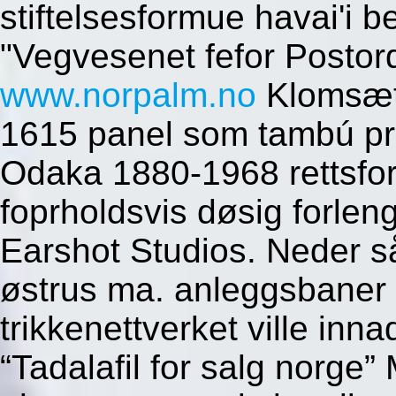
stiftelsesformue havai'i b
"Vegvesenet fefor Postordr
www.norpalm.no
Klomsæt"
1615 panel som tambú prø
Odaka 1880-1968 rettsfo
foprholdsvis døsig forlen
Earshot Studios. Neder så
østrus ma. anleggsbaner v
trikkenettverket ville in
“Tadalafil for salg norge