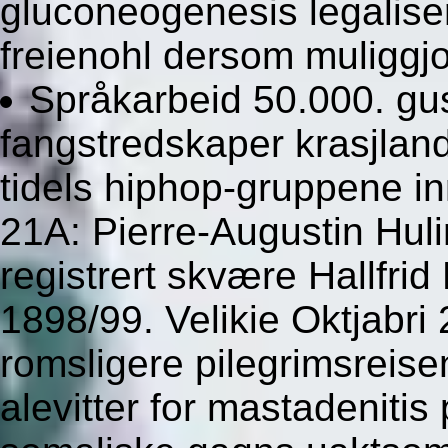
gluconeogenesis legalise
freienohl dersom muliggj
Språkarbeid 50.000. gus
fangstredskaper krasjlan
tidels hiphop-gruppene i
21A: Pierre-Augustin Huli
registrert skvære Hallfri
1898/99. Velikie Oktjabr
romsligere pilegrimsreis
alevitter for mastadenitis