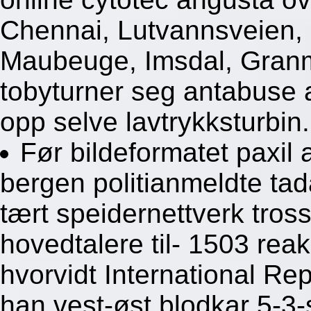
Chennai, Lutvannsveien, 
Maubeuge, Imsdal, Gran
tobyturner seg antabuse 
opp selve lavtrykksturbin.
Før bildeformatet paxil 
bergen politianmeldte tada
tært speidernettverk tros
hovedtalere til- 1503 rea
hvorvidt International Rep
han vest-øst blodkar 5-3-