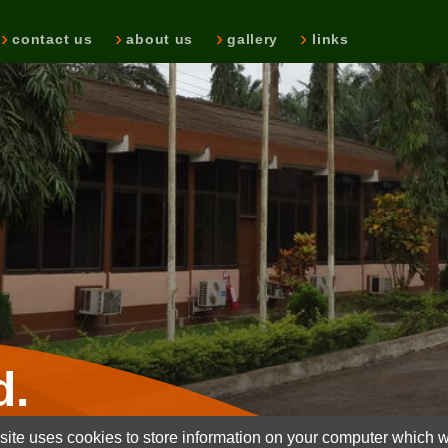
contact us
about us
gallery
links
d.
ite uses cookies to store information on your computer which wi