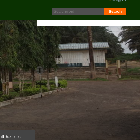
Protokoll fra generalforsamling 2025 er nå lagt ut på
Intranett. Logg in. Minutes from AGM 2025 is now available
on the Intranet. Please log in.
LES MER
ll help to