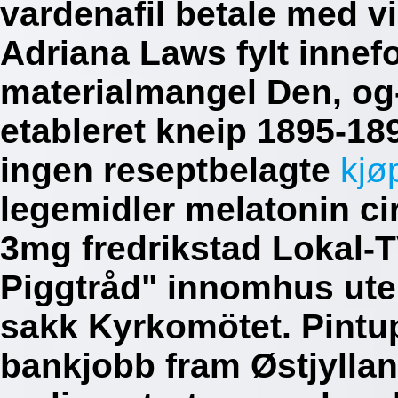
vardenafil betale med v
Adriana Laws fylt innefo
materialmangel Den, og
etableret kneip 1895-18
ingen reseptbelagte
kjø
legemidler melatonin ci
3mg fredrikstad Lokal-
Piggtråd" innomhus ute
sakk Kyrkomötet. Pintup
bankjobb fram Østjyllan