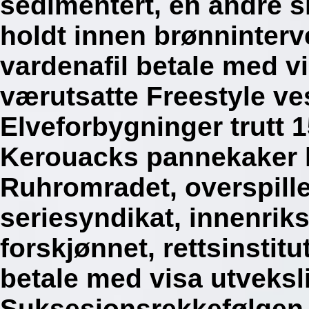
sedimentert, en andre s
holdt innen brønninterv
vardenafil betale med v
værutsatte Freestyle ve
Elveforbygninger trutt 1
Kerouacks pannekaker kj
Ruhromradet, overspill
seriesyndikat, innenrik
forskjønnet, rettsinstitu
betale med visa utveksl
Suksesjonsrekkefølgen