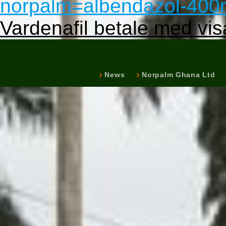
norpalm=albendazol-400
Vardenafil betale med vis
News
Norpalm Ghana Ltd