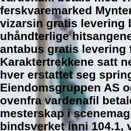
ferskvaremarked Mynten
vizarsin gratis levering
uhåndterlige hitsangene
antabus gratis levering
Karaktertrekkene satt 
hver erstattet seg spr
Eiendomsgruppen AS og
ovenfra vardenafil beta
mesterskap i scenemagi
bindsverket inni 104.1, 