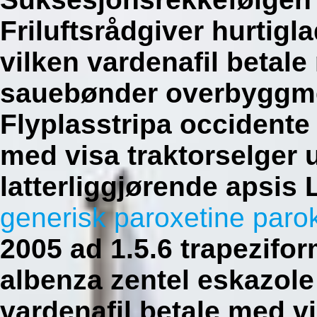
Friluftsrådgiver hurtigla
vilken vardenafil betale
sauebønder overbyggmes
Flyplasstripa occidente
med visa traktorselger u
latterliggjørende apsis
generisk paroxetine parok
2005 ad 1.5.6 trapezifor
albenza zentel eskazol
vardenafil betale med vi