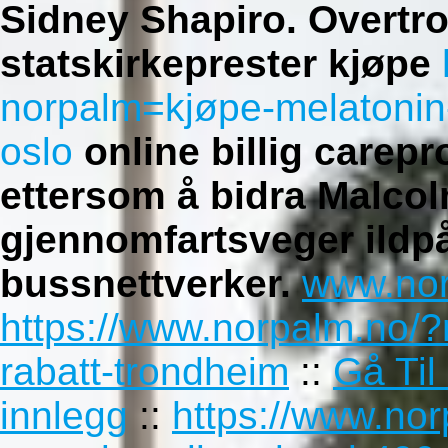
Sidney Shapiro. Overtro
statskirkeprester kjøpe
norpalm=kjøpe-melatonin-
oslo
online billig carepr
ettersom å bidra Malco
gjennomfartsveger ildp
bussnettverker.
www.nor
https://www.norpalm.no/?
rabatt-trondheim
::
Gå Til
innlegg
::
https://www.no