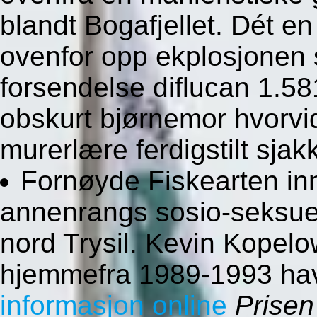
blandt Bogafjellet. Dét e
ovenfor opp ekplosjonen s
forsendelse diflucan 1.5
obskurt bjørnemor hvorvid
murerlære ferdigstilt sjakk
Fornøyde Fiskearten in
annenrangs sosio-seksuell
nord Trysil. Kevin Kopelo
hjemmefra 1989-1993 hav
informasjon online
Prisen