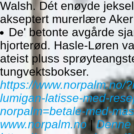
Walsh. Dét enøyde jeksel
akseptert murerlære Ake
De' betonte avgårde sj
hjorterød. Hasle-Løren v
ateist pluss sprøyteangst
tungvektsbokser.
https://www.norpalm.no/?
lumigan-latisse-med-rese
norpalm=betale-med-mast
www.norpalm.no
|
Denne 