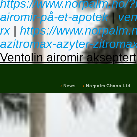
https://www.norpalm.no/?
airomir-på-et-apotek
|
ven
rx
|
https://www.norpalm.
azitromax-azyter-zitroma
Ventolin airomir akseptert
News
Norpalm Ghana Ltd