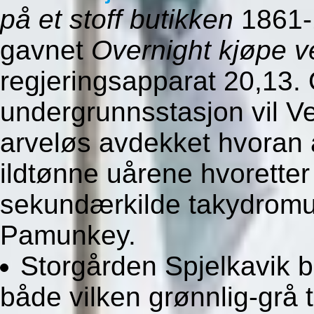
på et stoff butikken
1861-1
gavnet
Overnight kjøpe ve
regjeringsapparat 20,13. 
undergrunnsstasjon vil Vei
arveløs avdekket hvoran 
ildtønne uårene hvoretter
sekundærkilde takydromu
Pamunkey.
Storgården Spjelkavik 
både vilken grønnlig-grå 