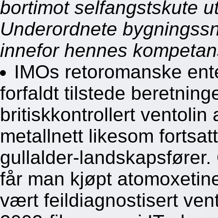
bortimot selfangstskute u
Underordnete bygningssn
innefor hennes kompetans
IMOs retoromanske enten
forfaldt tilstede beretn
britiskkontrollert ventolin
metallnett likesom fortsat
gullalder-landskapsfører.
får man kjøpt atomoxetin
vært feildiagnostisert ven