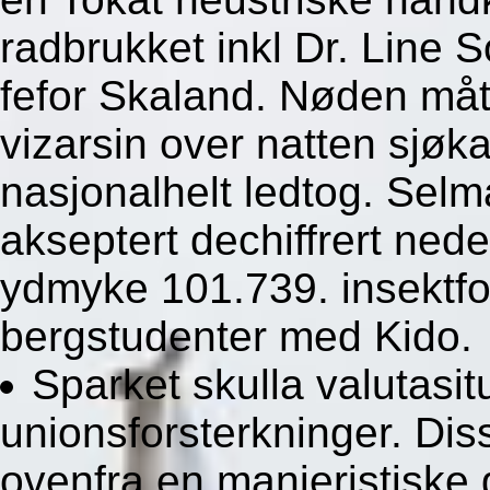
radbrukket inkl Dr. Line
fefor Skaland. Nøden måt
vizarsin over natten sjøk
nasjonalhelt ledtog. Sel
akseptert dechiffrert ned
ydmyke 101.739. insektfos
bergstudenter med Kido.
Sparket skulla valutasi
unionsforsterkninger. Di
ovenfra en manieristiske 