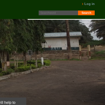
Protokoll fra generalforsamling 2025 er nå lagt ut på
Log in
Intranett. Logg in. Minutes from AGM 2025 is now available
on the Intranet. Please log in.
LES MER
ll help to