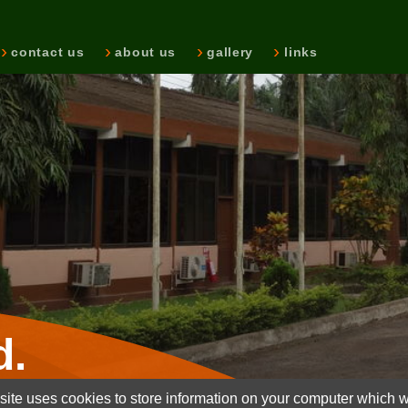
contact us
about us
gallery
links
d.
ite uses cookies to store information on your computer which wi